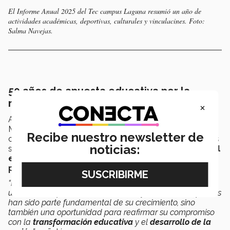
El Informe Anual 2025 del Tec campus Laguna resumió un año de
actividades académicas, deportivas, culturales y vinculacines. Foto:
Salma Navejas.
50 años de apuesta educativa por la
región lagunera
×
Agustín Hernández Castro, director general del Tec de
Monterrey campus Laguna, recordó que en 2025 se
Recibe nuestro newsletter de
conmemoró el
50 aniversario de la institución
. Estas
noticias:
son 5 décadas en las que han
egresado
más de
18 mil
estudiantes de secundaria, preparatoria,
profesional y maestría
.
“La conmemoración del 50 aniversario no solo representó
un momento para honrar su historia y reconocer a quienes
han sido parte fundamental de su crecimiento, sino
también una oportunidad para reafirmar su compromiso
con la
transformación educativa
y el
desarrollo de la