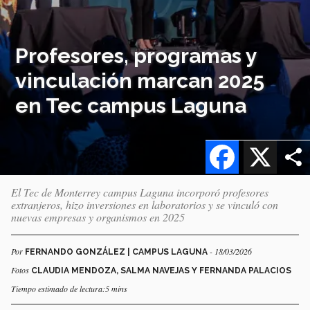
Profesores, programas y
vinculación marcan 2025
en Tec campus Laguna
Facebook
X
El Tec de Monterrey campus Laguna incorporó profesores
extranjeros, hizo inversiones en laboratorios y se vinculó con
nuevas empresas y organismos en 2025
Por
- 18/03/2026
FERNANDO GONZÁLEZ | CAMPUS LAGUNA
Fotos
CLAUDIA MENDOZA, SALMA NAVEJAS Y FERNANDA PALACIOS
Tiempo estimado de lectura:5 mins