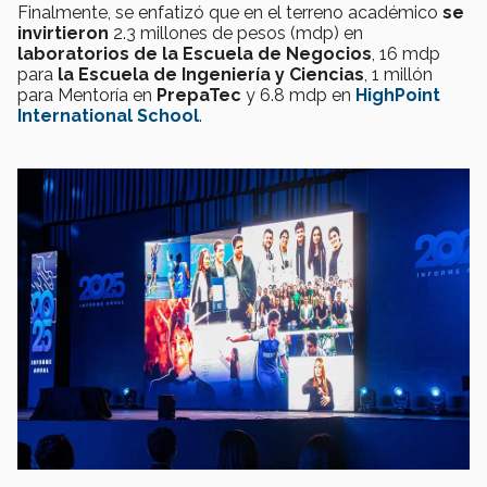
Finalmente, se enfatizó que en el terreno académico
se
invirtieron
2.3 millones de pesos (mdp) en
laboratorios de la Escuela de Negocios
, 16 mdp
para
la Escuela de Ingeniería y Ciencias
, 1 millón
para Mentoría en
PrepaTec
y 6.8 mdp en
HighPoint
International School
.