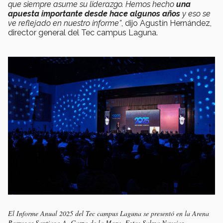
que siempre asume su liderazgo. Hemos hecho
una
apuesta importante desde hace algunos años
y eso se
ve reflejado en nuestro informe”
, dijo Agustín Hernández,
director general del Tec campus Laguna.
El Informe Anual 2025 del Tec campus Laguna se presentó en la Arena
Borregos Santiago A. Garza de la Mora. Foto: Salma Navejas.