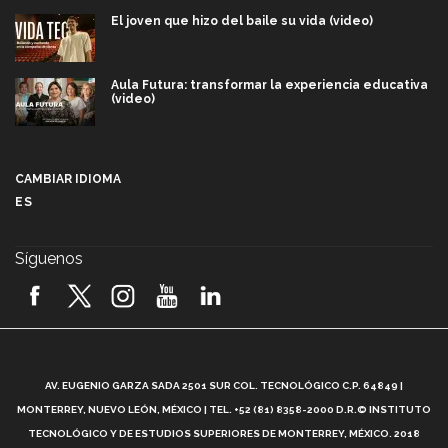
El joven que hizo del baile su vida (video)
Aula Futura: transformar la experiencia educativa
(video)
Más que un festival cultural: así es la magia de
VIBRART 2026 (video)
CAMBIAR IDIOMA
ES
Javier Guzmán: investigación con impacto social
(video)
Síguenos
¡México, en el top del mundial de robótica FIRST
2026! (video)
Vida Tec: Pasión, disciplina y básquetbol, con Gael
Adame (video)
A
AV. EUGENIO GARZA SADA 2501 SUR COL. TECNOLÓGICO C.P. 64849 |
L
¿Cómo es el Modelo Educativo Tec? (video)
MONTERREY, NUEVO LEÓN, MÉXICO | TEL. +52 (81) 8358-2000 D.R.© INSTITUTO
TECNOLÓGICO Y DE ESTUDIOS SUPERIORES DE MONTERREY, MÉXICO. 2018