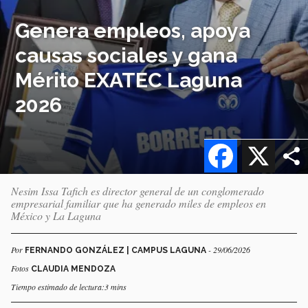
Genera empleos, apoya
causas sociales y gana
Mérito EXATEC Laguna
2026
Facebook
X
Nesim Issa Tafich es director general de un conglomerado
empresarial familiar que ha generado miles de empleos en
México y La Laguna
Por
- 29/06/2026
FERNANDO GONZÁLEZ | CAMPUS LAGUNA
Fotos
CLAUDIA MENDOZA
Tiempo estimado de lectura:3 mins