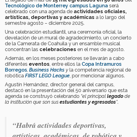
Tecnológico de Monterrey campus Laguna
será
celebrado con una agenda de
actividades oficiales,
artísticas, deportivas y académicas
a lo largo del
semestre agosto – diciembre 2025.
Una celebración estudiantil, una ceremonia oficial, la
develación de un mural de agradecimiento, un concierto
de la Camerata de Coahuila y un ensamble musical
concentran las
celebraciones
en el mes de agosto.
Además, en los meses posteriores se llevarán a cabo
diferentes
eventos
, entre ellos la
Copa Intramuros
Borregos
,
Business Hacks
y
la competencia regional de
robótica
FIRST LEGO League
, por mencionar algunos.
Agustín Hernández, director general del campus,
destacó en la presentación del 50 aniversario que esta
agenda se construyó celebrando
“el principal
legado
de
la institución que son sus
estudiantes y egresados
”
.
“Habrá actividades deportivas,
artísticas, académicas, de robótica y