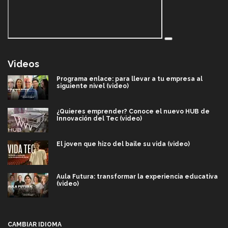
Videos
Programa enlace: para llevar a tu empresa al
siguiente nivel (video)
¿Quieres emprender? Conoce el nuevo HUB de
Innovación del Tec (video)
El joven que hizo del baile su vida (video)
Aula Futura: transformar la experiencia educativa
(video)
Más que un festival cultural: así es la magia de
VIBRART 2026 (video)
CAMBIAR IDIOMA