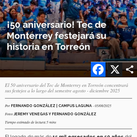
¡50 aniversario! Tec de
Monterrey festejará su
historia en Torreón
Facebook
X
El 50 aniversario del Tec de Monterrey en Torreón concentrará
sus festejos a lo largo del semestre agosto - diciembre 2025
Por
- 05/08/2025
FERNANDO GONZÁLEZ | CAMPUS LAGUNA
Fotos
JEREMY VENEGAS Y FERNANDO GONZÁLEZ
Tiempo estimado de lectura:5 mins
El legado de más de
15 mil egresados en 50 años
del