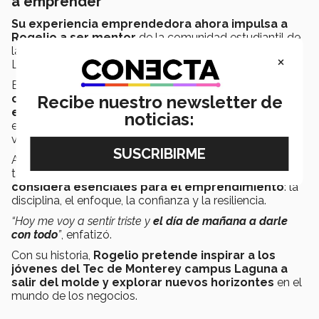
a emprender
Su experiencia emprendedora ahora impulsa a
Rogelio a ser mentor
de la comunidad estudiantil de
la Escuela de Negocios del Tec de Monterrey campus
×
Laguna.
En su rol como mentor,
Rogelio guiará, con sus
consejos financieros y de estrategia, a los
Recibe nuestro newsletter de
estudiantes
a desarrollar proyectos de
noticias:
emprendimiento que permitan a los jóvenes ampliar su
visión.
Además, no solo compartirá su experiencia laboral, sino
también
las herramientas y los valores que
considera esenciales para el emprendimiento
: la
disciplina, el enfoque, la confianza y la resiliencia.
“Hoy me voy a sentir triste y
el día de mañana a darle
con todo
”
, enfatizó.
Con su historia,
Rogelio pretende inspirar a los
jóvenes del Tec de Monterey campus Laguna a
salir del molde y explorar nuevos horizontes
en el
mundo de los negocios.