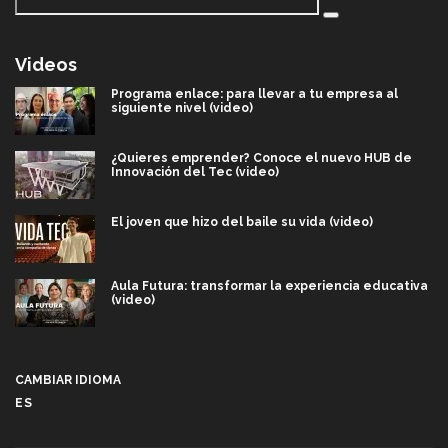
Videos
Programa enlace: para llevar a tu empresa al
siguiente nivel (video)
¿Quieres emprender? Conoce el nuevo HUB de
Innovación del Tec (video)
El joven que hizo del baile su vida (video)
Aula Futura: transformar la experiencia educativa
(video)
Más que un festival cultural: así es la magia de
VIBRART 2026 (video)
CAMBIAR IDIOMA
ES
Javier Guzmán: investigación con impacto social
(video)