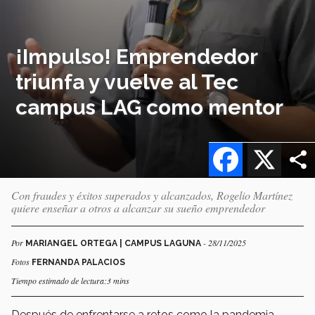
¡Impulso! Emprendedor
triunfa y vuelve al Tec
campus LAG como mentor
Facebook
X
Con fraudes y éxitos superados y alcanzados, Rogelio Martínez
quiere enseñar a otros a alcanzar su sueño emprendedor
Por
- 28/11/2025
MARIANGEL ORTEGA | CAMPUS LAGUNA
Fotos
FERNANDA PALACIOS
Tiempo estimado de lectura:3 mins
Después de enfrentarse a retos como la pandemia,