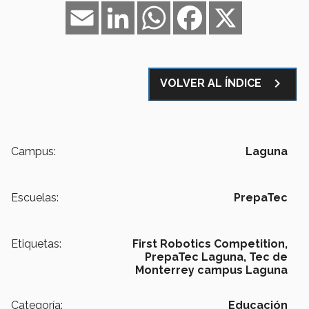
Email
LinkedIn
WhatsApp
Facebook
X
navigate_next
VOLVER AL ÍNDICE
Campus:
Laguna
Escuelas:
PrepaTec
Etiquetas:
First Robotics Competition,
PrepaTec Laguna,
Tec de
Monterrey campus Laguna
Categoría:
Educación