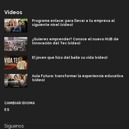
Videos
Programa enlace: para llevar a tu empresa al
siguiente nivel (video)
¿Quieres emprender? Conoce el nuevo HUB de
Innovación del Tec (video)
El joven que hizo del baile su vida (video)
Aula Futura: transformar la experiencia educativa
(video)
Más que un festival cultural: así es la magia de
VIBRART 2026 (video)
CAMBIAR IDIOMA
ES
Javier Guzmán: investigación con impacto social
(video)
Síguenos