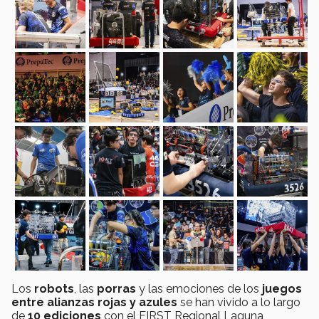
Los
robots
, las
porras
y las emociones de los
juegos
entre alianzas rojas y azules
se han vivido a lo largo
de
10 ediciones
con el FIRST Regional Laguna