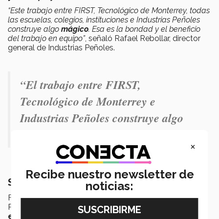
“Este trabajo entre FIRST, Tecnológico de Monterrey, todas
las escuelas, colegios, instituciones e Industrias Peñoles
construye algo
mágico
. Esa es la bondad y el beneficio
del trabajo en equipo”
, señaló Rafael Rebollar, director
general de Industrias Peñoles.
“El trabajo entre FIRST,
Tecnológico de Monterrey e
Industrias Peñoles construye algo
mágico”.- Rafael Rebollar.
×
Recibe nuestro newsletter de
Sobre FIRST Regional Laguna 2026
noticias:
FIRST Regional Laguna patrocinado por Industrias
Peñoles es un
evento de robótica que se celebra
en el Tecnológico de Monterrey campus Laguna