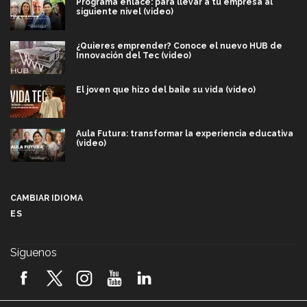
Programa enlace: para llevar a tu empresa al
siguiente nivel (video)
¿Quieres emprender? Conoce el nuevo HUB de
Innovación del Tec (video)
El joven que hizo del baile su vida (video)
Aula Futura: transformar la experiencia educativa
(video)
Más que un festival cultural: así es la magia de
VIBRART 2026 (video)
CAMBIAR IDIOMA
ES
Javier Guzmán: investigación con impacto social
(video)
Síguenos
¡México, en el top del mundial de robótica FIRST
2026! (video)