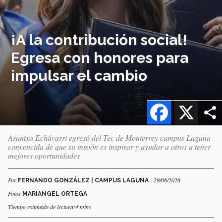
¡A la contribución social!
Egresa con honores para
impulsar el cambio
Facebook
X
Arantxa Echávarri egresó del Tec de Monterrey campus Laguna
convencida de que su misión es inspirar y ayudar a otros a tener
mejores oportunidades
Por
- 29/06/2026
FERNANDO GONZÁLEZ | CAMPUS LAGUNA
Fotos
MARIANGEL ORTEGA
Tiempo estimado de lectura:4 mins