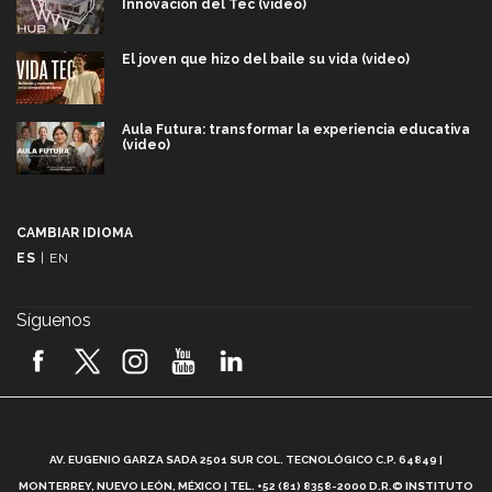
Innovación del Tec (video)
El joven que hizo del baile su vida (video)
Aula Futura: transformar la experiencia educativa
(video)
Más que un festival cultural: así es la magia de
VIBRART 2026 (video)
CAMBIAR IDIOMA
ES
|
EN
Javier Guzmán: investigación con impacto social
(video)
Síguenos
¡México, en el top del mundial de robótica FIRST
2026! (video)
Vida Tec: Pasión, disciplina y básquetbol, con Gael
Adame (video)
A
AV. EUGENIO GARZA SADA 2501 SUR COL. TECNOLÓGICO C.P. 64849 |
L
¿Cómo es el Modelo Educativo Tec? (video)
MONTERREY, NUEVO LEÓN, MÉXICO | TEL. +52 (81) 8358-2000 D.R.© INSTITUTO