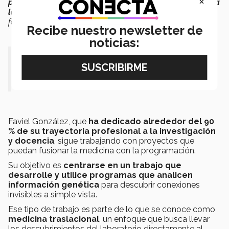
×
puedes identificar genes que protegen o predisponen a
las personas a ciertas enfermedades
. Eso cambia la
forma en que pensamos la medicina”
, explicó.
Recibe nuestro newsletter de
noticias:
“La programación cambia la forma
en que pensamos la medicina.”
Faviel González, que
ha dedicado alrededor del 90
% de su trayectoria profesional a la investigación
y docencia
, sigue trabajando con proyectos que
puedan fusionar la medicina con la programación.
Su objetivo es
centrarse en un trabajo que
desarrolle y utilice programas que analicen
información genética
para descubrir conexiones
invisibles a simple vista.
Ese tipo de trabajo es parte de lo que se conoce como
medicina traslacional
, un enfoque que busca llevar
los descubrimientos del laboratorio directamente al