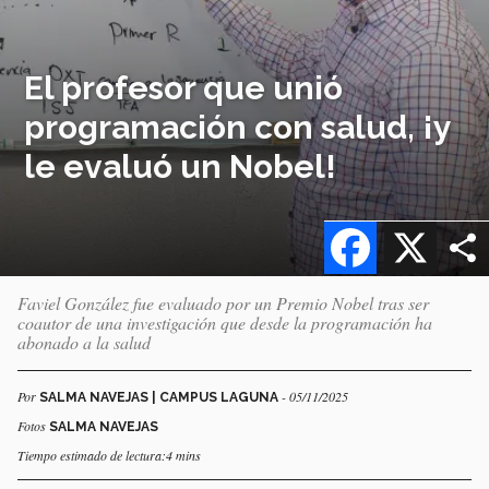
El profesor que unió
programación con salud, ¡y
le evaluó un Nobel!
Facebook
X
Faviel González fue evaluado por un Premio Nobel tras ser
coautor de una investigación que desde la programación ha
abonado a la salud
Por
- 05/11/2025
SALMA NAVEJAS | CAMPUS LAGUNA
Fotos
SALMA NAVEJAS
Tiempo estimado de lectura:4 mins