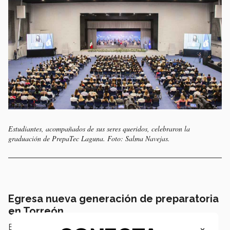
Estudiantes, acompañados de sus seres queridos, celebraron la
graduación de PrepaTec Laguna. Foto: Salma Navejas.
Egresa nueva generación de preparatoria
en Torreón
×
El miércoles 27 de mayo de 2026 egresó
una nueva