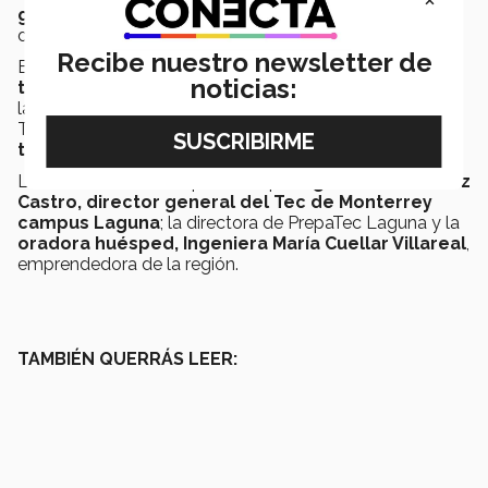
generación de estudiantes de nivel preparatoria
del Tecnológico de Monterrey campus Laguna.
Recibe nuestro newsletter de
En esta ocasión, fueron
110 las y los jóvenes que
noticias:
terminaron sus estudios de nivel bachillerato
con
la capacidad de convertirse, según la directora María
Teresa Huerta Espino, en personas
capaces de
transformar su entorno.
La ceremonia estuvo presidida por
Agustín Hernández
Castro, director general del Tec de Monterrey
campus Laguna
; la directora de PrepaTec Laguna y la
oradora huésped, Ingeniera María Cuellar Villareal
,
emprendedora de la región.
TAMBIÉN QUERRÁS LEER: