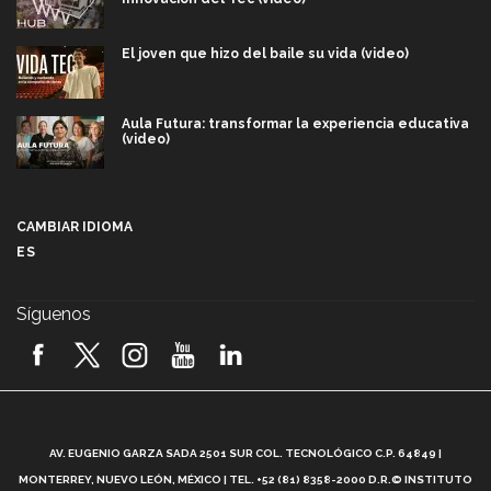
El joven que hizo del baile su vida (video)
Aula Futura: transformar la experiencia educativa
(video)
Más que un festival cultural: así es la magia de
VIBRART 2026 (video)
CAMBIAR IDIOMA
ES
Javier Guzmán: investigación con impacto social
(video)
Síguenos
¡México, en el top del mundial de robótica FIRST
2026! (video)
Vida Tec: Pasión, disciplina y básquetbol, con Gael
Adame (video)
A
AV. EUGENIO GARZA SADA 2501 SUR COL. TECNOLÓGICO C.P. 64849 |
L
¿Cómo es el Modelo Educativo Tec? (video)
MONTERREY, NUEVO LEÓN, MÉXICO | TEL. +52 (81) 8358-2000 D.R.© INSTITUTO