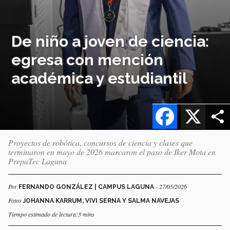
De niño a joven de ciencia:
egresa con mención
académica y estudiantil
Facebook
X
Proyectos de robótica, concursos de ciencia y clases que
terminaron en mayo de 2026 marcaron el paso de Iker Mota en
PrepaTec Laguna
Por
- 27/05/2026
FERNANDO GONZÁLEZ | CAMPUS LAGUNA
Fotos
JOHANNA KARRUM, VIVI SERNA Y SALMA NAVEJAS
Tiempo estimado de lectura:3 mins