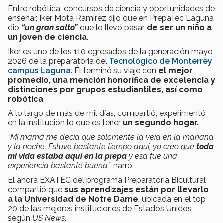
Entre robótica, concursos de ciencia y oportunidades de
enseñar, Iker Mota Ramírez dijo que en PrepaTec Laguna
dio
“un gran salto”
que lo llevó pasar
de ser un niño a
un joven de ciencia
.
Iker es uno de los 110 egresados de la generación mayo
2026 de la preparatoria del
Tecnológico de Monterrey
campus Laguna
. Él terminó su viaje con
el mejor
promedio, una mención honorífica de excelencia y
distinciones por grupos estudiantiles, así como
robótica
.
A lo largo de más de mil días, compartió, experimentó
en la institución lo que es tener
un segundo hogar.
“Mi mamá me decía que solamente la veía en la mañana
y la noche. Estuve bastante tiempo aquí, yo creo que
toda
mi vida estaba aquí en la prepa
y esa fue una
experiencia bastante buena”
, narró.
El ahora EXATEC del programa Preparatoria Bicultural
compartió que
sus aprendizajes están por llevarlo
a la Universidad de Notre Dame
, ubicada en el top
20 de las mejores instituciones de Estados Unidos
según
US News
.