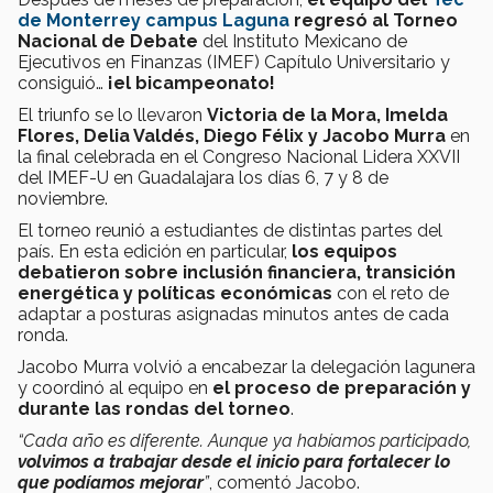
de Monterrey campus Laguna
regresó al Torneo
Nacional de Debate
del Instituto Mexicano de
Ejecutivos en Finanzas (IMEF) Capítulo Universitario y
consiguió…
¡el bicampeonato!
El triunfo se lo llevaron
Victoria de la Mora, Imelda
Flores, Delia Valdés, Diego Félix y Jacobo Murra
en
la final celebrada en el Congreso Nacional Lidera XXVII
del IMEF-U en Guadalajara los días 6, 7 y 8 de
noviembre.
El torneo reunió a estudiantes de distintas partes del
país. En esta edición en particular,
los equipos
debatieron sobre inclusión financiera, transición
energética y políticas económicas
con el reto de
adaptar a posturas asignadas minutos antes de cada
ronda.
Jacobo Murra volvió a encabezar la delegación lagunera
y coordinó al equipo en
el proceso de preparación y
durante las rondas del torneo
.
“Cada año es diferente. Aunque ya habíamos participado,
volvimos a trabajar desde el inicio para fortalecer lo
que podíamos mejorar
”
, comentó Jacobo.