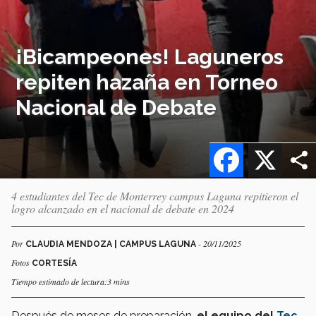
¡Bicampeones! Laguneros
repiten hazaña en Torneo
Nacional de Debate
Facebook
X
4 estudiantes del Tec de Monterrey campus Laguna repitieron el
logro alcanzado en el nacional de debate en 2024
Por
- 20/11/2025
CLAUDIA MENDOZA | CAMPUS LAGUNA
Fotos
CORTESÍA
Tiempo estimado de lectura:3 mins
Después de meses de preparación,
el equipo del
Tec