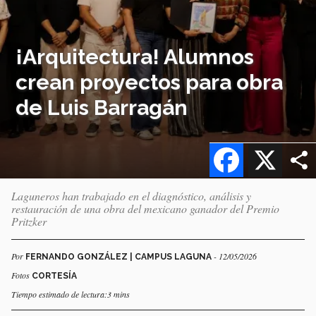
¡Arquitectura! Alumnos
crean proyectos para obra
de Luis Barragán
Facebook
X
Laguneros han trabajado en el diagnóstico, análisis y
restauración de una obra del mexicano ganador del Premio
Pritzker
Por
- 12/05/2026
FERNANDO GONZÁLEZ | CAMPUS LAGUNA
Fotos
CORTESÍA
Tiempo estimado de lectura:3 mins