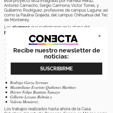
este proyecto está integrado por Pamela Meraz,
Antonio Camacho, Sergio Carmona, Víctor Torres, y
Guillermo Rodríguez, profesores de campus Laguna; así
como la Paulina Grajeda, del campus Chihuahua del Tec
de Monterrey.
Los
alumnos
que participaron en la etapa del
proyecto de restauración
son:
×
Johanna Alejandra Karrum Sapiens
Fernanda Luna Giacoman
Cristopher Eduardo Alanís Ibarra
Recibe nuestro newsletter de
Valeria García Muñoz
noticias:
Hannah García Verdeja
Daniela Fernández Loya
Vanessa Soto Flores
Adriana Correa Pérez
Ana Isabel Ortiz Alcantar
Rodrigo Garza Serrano
Maximiliano Evaristo Quiñones Martínez
Héctor Felipe Bautista Tamayo
Gilberto Lozano Beltrán y
Valeria Monárrez
Los trabajos realizados hasta ahora de la Casa