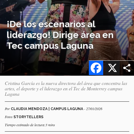
¡De los escenarios al
liderazgo! Dirige área en
Tec campus Laguna
Facebook
X
Cristina García es la nueva directora del área que concentra las
artes, el deporte y el liderazgo en el Tec de Monterrey campus
Laguna
Por
- 27/01/2026
CLAUDIA MENDOZA | CAMPUS LAGUNA
Fotos
STORYTELLERS
Tiempo estimado de lectura:3 mins