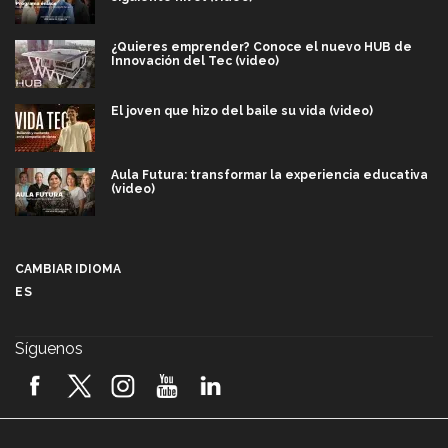
¿Quieres emprender? Conoce el nuevo HUB de
Innovación del Tec (video)
El joven que hizo del baile su vida (video)
Aula Futura: transformar la experiencia educativa
(video)
Más que un festival cultural: así es la magia de
VIBRART 2026 (video)
CAMBIAR IDIOMA
ES
Javier Guzmán: investigación con impacto social
(video)
Síguenos
¡México, en el top del mundial de robótica FIRST
2026! (video)
Vida Tec: Pasión, disciplina y básquetbol, con Gael
Adame (video)