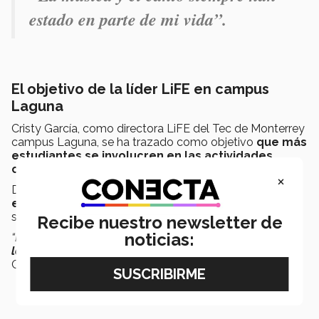
estado en parte de mi vida”.
El objetivo de la líder LiFE en campus
Laguna
Cristy García, como directora LiFE del Tec de Monterrey
campus Laguna, se ha trazado como objetivo
que más
estudiantes se involucren en las actividades
culturales, deportivas y de liderazgo
.
×
Desde su perspectiva,
todos deberían sumarse y
encontrar en LiFE un espacio donde crecer
y
sentirse parte de una comunidad.
Recibe nuestro newsletter de
noticias:
“Lo más bonito es ver cómo
los estudiantes descubren
lo que les apasiona y se atreven a hacerlo
”
, comparte
Cristina García.