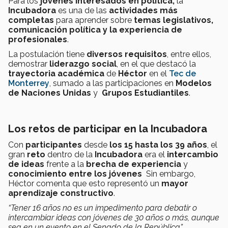
Para los
jóvenes interesados en política,
la
Incubadora
es una de las
actividades más
completas
para aprender sobre
temas legislativos,
comunicación política y la experiencia de
profesionales
.
La postulación tiene
diversos requisitos
, entre ellos,
demostrar
liderazgo social
, en el que destacó la
trayectoria académica
de
Héctor
en el
Tec de
Monterrey
, sumado a las participaciones en
Modelos
de Naciones Unidas
y
Grupos Estudiantiles
.
Los retos de participar en la Incubadora
Con
participantes
desde
los 15 hasta los 39 años
, el
gran
reto
dentro de la
Incubadora
era el
intercambio
de ideas
frente a la
brecha de experiencia
y
conocimiento entre los jóvenes
Sin embargo,
Héctor comenta que esto representó un
mayor
aprendizaje constructivo
.
“Tener 16 años no es un impedimento para debatir o
intercambiar ideas con jóvenes de 30 años o más, aunque
sea en un evento en el Senado de la República”,