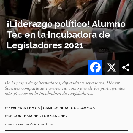
¡Liderazgo político! Alumno
Tec en la Incubadora de
Legisladores 2021
Facebook
X
De la mano de gobernadores, diputados y senadores, Héctor
Sánchez comparte su experiencia como uno de los participantes
más jóvenes en la Incubadora de Legisladores.
Por
- 24/09/2021
VALERIA LEMUS | CAMPUS HIDALGO
Fotos
CORTESÍA HÉCTOR SÁNCHEZ
Tiempo estimado de lectura:3 mins