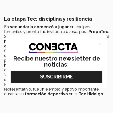
La etapa Tec: disciplina y resiliencia
En
secundaria comenzó a jugar
en equipos
femeniles y pronto fue invitada a
tryouts
para
PrepaTec
.
Señaló que desde ese primer contacto se ilusionó con el
nivel de juego
, las
instalaciones y el sistema
×
educativo del Tec
.
Combinar la
exigencia académica
con el
deporte
de alto nivel
fue un reto, pero también la preparación
Recibe nuestro newsletter de
para lo que vendría. Sheila enfatizó que
el Tec le dio
noticias:
habilidades y aprendizajes
que forman parte de su
día a día:
trabajo en equipo, liderazgo y resiliencia
.
“
El Tec fue mi trampolín
que me preparó durante la
etapa más importante de mi vida”,
enfatizó Sheila.
Para Sheila,
Liliana Godoy,
su compañera en el
representativo, fue un ejemplo y apoyo importante
durante su
formación deportiva
en el
Tec Hidalgo
.