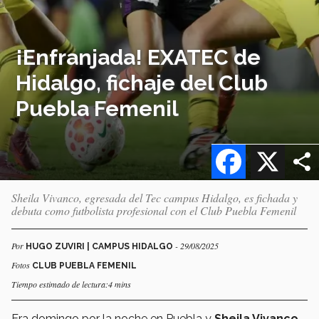
¡Enfranjada! EXATEC de
Hidalgo, fichaje del Club
Puebla Femenil
Facebook
X
Sheila Vivanco, egresada del Tec campus Hidalgo, es fichada y
debuta como futbolista profesional con el Club Puebla Femenil
Por
- 29/08/2025
HUGO ZUVIRI | CAMPUS HIDALGO
Fotos
CLUB PUEBLA FEMENIL
Tiempo estimado de lectura:4 mins
Era domingo por la noche en Puebla y
Sheila Vivanco