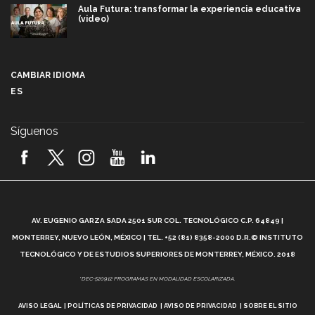
Aula Futura: transformar la experiencia educativa
(video)
Más que un festival cultural: así es la magia de
VIBRART 2026 (video)
CAMBIAR IDIOMA
ES
Javier Guzmán: investigación con impacto social
(video)
Síguenos
¡México, en el top del mundial de robótica FIRST
2026! (video)
Vida Tec: Pasión, disciplina y básquetbol, con Gael
Adame (video)
A
AV. EUGENIO GARZA SADA 2501 SUR COL. TECNOLÓGICO C.P. 64849 |
L
¿Cómo es el Modelo Educativo Tec? (video)
MONTERREY, NUEVO LEÓN, MÉXICO | TEL. +52 (81) 8358-2000 D.R.© INSTITUTO
TECNOLÓGICO Y DE ESTUDIOS SUPERIORES DE MONTERREY, MÉXICO. 2018
Vida Tec: Feminismo e Inteligencia Artificial, Paola
*DEC-520912 PROGRAMAS EN MODALIDAD ESCOLARIZADA.
Ricaurte (video)
AVISO LEGAL
POLÍTICAS DE PRIVACIDAD
AVISO DE PRIVACIDAD
SOBRE EL SITIO