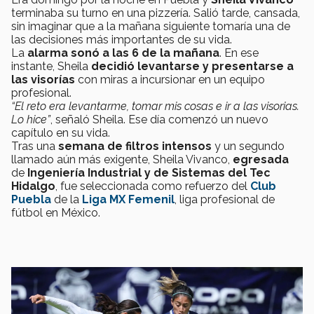
terminaba su turno en una pizzería. Salió tarde, cansada,
sin imaginar que a la mañana siguiente tomaría una de
las decisiones más importantes de su vida.
La
alarma sonó a las 6 de la mañana
. En ese
instante, Sheila
decidió levantarse y presentarse a
las visorías
con miras a incursionar en un equipo
profesional.
“El reto era levantarme, tomar mis cosas e ir a las visorias.
Lo hice”
, señaló Sheila. Ese día comenzó un nuevo
capítulo en su vida.
Tras una
semana de filtros intensos
y un segundo
llamado aún más exigente, Sheila Vivanco,
egresada
de
Ingeniería Industrial y de Sistemas del Tec
Hidalgo
, fue seleccionada como refuerzo del
Club
Puebla
de la
Liga MX Femenil
, liga profesional de
fútbol en México.