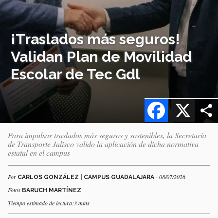
¡Traslados más seguros!
Validan Plan de Movilidad
Escolar de Tec Gdl
Facebook
X
Para impulsar traslados más seguros y sostenibles, la Secretaría
de Transporte Jalisco valido la aplicación de dicha normativa
estatal en el campus
Por
- 08/07/2026
CARLOS GONZÁLEZ | CAMPUS GUADALAJARA
Fotos
BARUCH MARTÍNEZ
Tiempo estimado de lectura:3 mins