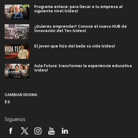
Programa enlace: para llevar a tu empresa al
siguiente nivel (video)
¿Quieres emprender? Conoce el nuevo HUB de
Innovación del Tec (video)
El joven que hizo del baile su vida (video)
Aula Futura: transformar la experiencia educativa
(video)
Más que un festival cultural: así es la magia de
VIBRART 2026 (video)
CAMBIAR IDIOMA
ES
Javier Guzmán: investigación con impacto social
(video)
Síguenos
¡México, en el top del mundial de robótica FIRST
2026! (video)