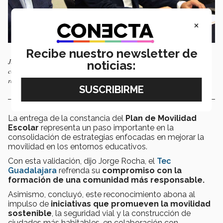
×
Recibe nuestro newsletter de
Jorge Rocha (izquierda) resaltó que la validación refrenda el
noticias:
compromiso con la formación de una comunidad educativa más
responsable. Foto: Baruch Martínez.
La entrega de la constancia del
Plan de Movilidad
Escolar
representa un paso importante en la
consolidación de estrategias enfocadas en mejorar la
movilidad en los entornos educativos.
Con esta validación, dijo Jorge Rocha, el
Tec
Guadalajara
refrenda su
compromiso con la
formación de una comunidad más responsable.
Asimismo, concluyó, este reconocimiento abona al
impulso de
iniciativas que promueven la movilidad
sostenible
, la seguridad vial y la construcción de
ciudades más habitables, en colaboración con