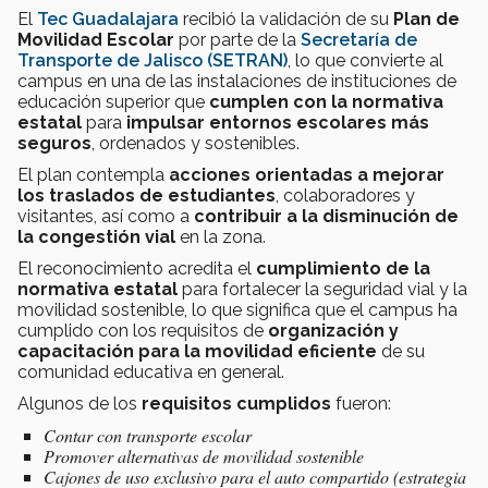
El
Tec Guadalajara
recibió la validación de su
Plan de
Movilidad Escolar
por parte de la
Secretaría de
Transporte de Jalisco (SETRAN)
, lo que convierte al
campus en una de las instalaciones de instituciones de
educación superior que
cumplen con la normativa
estatal
para
impulsar entornos escolares
más
seguros
, ordenados y sostenibles.
El plan contempla
acciones orientadas a mejorar
los traslados de estudiantes
, colaboradores y
visitantes, así como a
contribuir a la disminución de
la congestión vial
en la zona.
El reconocimiento acredita el
cumplimiento de la
normativa estatal
para fortalecer la seguridad vial y la
movilidad sostenible, lo que significa que el campus ha
cumplido con los requisitos de
organización y
capacitación para la movilidad eficiente
de su
comunidad educativa en general.
Algunos de los
requisitos cumplidos
fueron:
Contar con transporte escolar
Promover alternativas de movilidad sostenible
Cajones de uso exclusivo para el auto compartido (estrategia