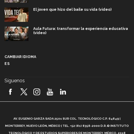
El joven que hizo del baile su vida (video)
Aula Futura: transformar la experiencia educativa
(video)
Más que un festival cultural: así es la magia de
VIBRART 2026 (video)
CAMBIAR IDIOMA
ES
Javier Guzmán: investigación con impacto social
(video)
Síguenos
¡México, en el top del mundial de robótica FIRST
2026! (video)
Vida Tec: Pasión, disciplina y básquetbol, con Gael
Adame (video)
A
AV. EUGENIO GARZA SADA 2501 SUR COL. TECNOLÓGICO C.P. 64849 |
L
¿Cómo es el Modelo Educativo Tec? (video)
MONTERREY, NUEVO LEÓN, MÉXICO | TEL. +52 (81) 8358-2000 D.R.© INSTITUTO
TECNOLÓGICO Y DE ESTUDIOS SUPERIORES DE MONTERREY, MÉXICO. 2018