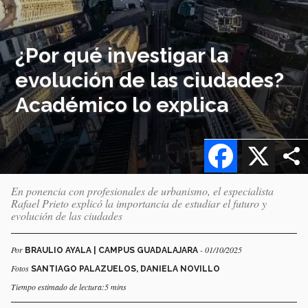
¿Por qué investigar la
evolución de las ciudades?
Académico lo explica
Facebook
X
En ponencia con profesionales de urbanismo, el especialista
Rafael Prieto explicó la importancia de estudiar el futuro y
evolución de las ciudades
Por
- 01/10/2025
BRAULIO AYALA | CAMPUS GUADALAJARA
Fotos
SANTIAGO PALAZUELOS, DANIELA NOVILLO
Tiempo estimado de lectura:5 mins