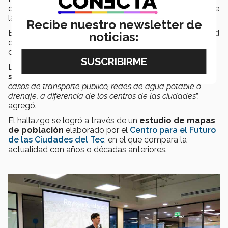
centro de Monterrey ha perdido población, mientras que
la periferia ha registrado un crecimiento sostenido.
Recibe nuestro newsletter de
Este patrón también se repite en ciudades como Ciudad
noticias:
de México y Guadalajara, donde las familias se han
desplazado hacia las orillas en busca de vivienda.
La
expansión hacia las periferias plantea retos
significativos
, ya que “
estas zonas carecen en muchos
casos de transporte público, redes de agua potable o
drenaje, a diferencia de los centros de las ciudades
”,
agregó.
El hallazgo se logró a través de un
estudio de mapas
de población
elaborado por el
Centro para el Futuro
de las Ciudades del Tec
, en el que compara la
actualidad con años o décadas anteriores.