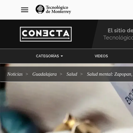
Pasar
navegación
menu
al
principal
contenido
principal
El sitio d
Tecnológic
Menu
CATEGORÍAS
VIDEOS
Comunidad
Noticias
Guadalajara
salud
Salud mental: Zapopan,