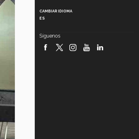
Más que un festival cultural: así es
la magia de VIBRART 2026 (video)
CAMBIAR IDIOMA
ES
Javier Guzmán: investigación con
impacto social (video)
Síguenos
¡México, en el top del mundial de
robótica FIRST 2026! (video)
Vida Tec: Pasión, disciplina y
básquetbol, con Gael Adame
(video)
¿Cómo es el Modelo Educativo
Tec? (video)
Vida Tec: Feminismo e Inteligencia
Artificial, Paola Ricaurte (video)