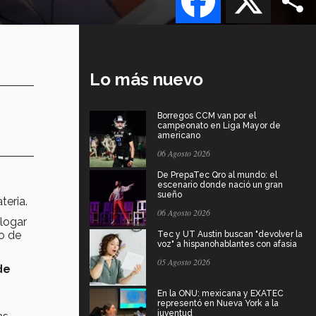
Lo más nuevo
Borregos CCM van por el
campeonato en Liga Mayor de
americano
06 Agosto 2026
De PrepaTec Qro al mundo: el
escenario donde nació un gran
sueño
teria.
06 Agosto 2026
logar
to de
Tec y UT Austin buscan "devolver la
voz" a hispanohablantes con afasia
05 Agosto 2026
de
En la ONU: mexicana y EXATEC
representó en Nueva York a la
juventud