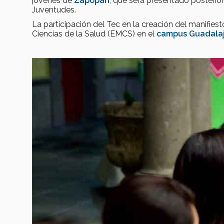
jóvenes de
Zapopan
, que será presentado posterio
Juventudes.
La participación del Tec en la creación del manifies
Ciencias de la Salud (EMCS) en el
campus Guadala