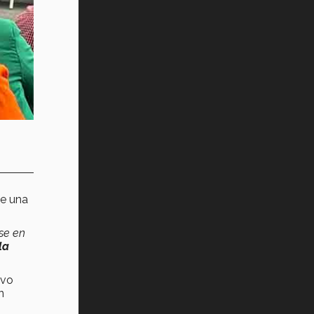
ue una
se en
la
evo
n