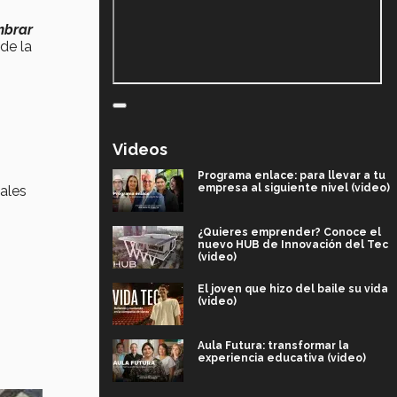
mbrar
de la
Videos
Programa enlace: para llevar a tu
empresa al siguiente nivel (video)
ales
¿Quieres emprender? Conoce el
nuevo HUB de Innovación del Tec
(video)
El joven que hizo del baile su vida
(video)
Aula Futura: transformar la
experiencia educativa (video)