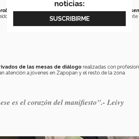
noticias:
problemática con responsabilidad
,
ciencia y empatía
…
Es
se
nidad
”, expresó Gabriela Vázquez, decana centro – occidente 
rivados de las mesas de diálogo
realizadas con profesion
an atención a jóvenes en Zapopan y el resto de la zona
ese es el corazón del manifiesto".- Leivy