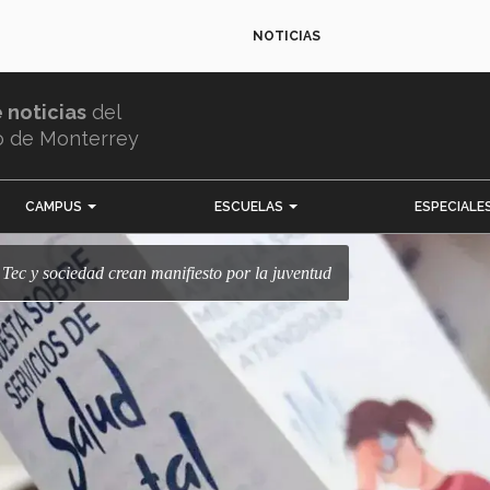
NOTICIAS
e noticias
del
o de Monterrey
CAMPUS
ESCUELAS
ESPECIALE
 Tec y sociedad crean manifiesto por la juventud