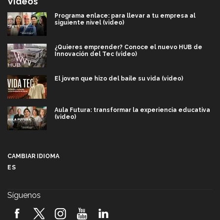
Videos
Programa enlace: para llevar a tu empresa al
siguiente nivel (video)
¿Quieres emprender? Conoce el nuevo HUB de
Innovación del Tec (video)
El joven que hizo del baile su vida (video)
Aula Futura: transformar la experiencia educativa
(video)
Más que un festival cultural: así es la magia de
VIBRART 2026 (video)
CAMBIAR IDIOMA
ES
Javier Guzmán: investigación con impacto social
(video)
Síguenos
¡México, en el top del mundial de robótica FIRST
2026! (video)