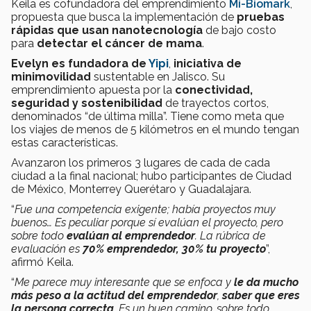
Keila es cofundadora del emprendimiento
Mi-Biomark
,
propuesta que busca la implementación de
pruebas
rápidas que usan nanotecnología
de bajo costo
para
detectar el cáncer de mama
.
Evelyn es fundadora de
Yipi
,
iniciativa de
minimovilidad
sustentable en Jalisco. Su
emprendimiento apuesta por la
conectividad,
seguridad y sostenibilidad
de trayectos cortos,
denominados “de última milla”. Tiene como meta que
los viajes de menos de 5 kilómetros en el mundo tengan
estas características.
Avanzaron los primeros 3 lugares de cada de cada
ciudad a la final nacional; hubo participantes de Ciudad
de México, Monterrey Querétaro y Guadalajara.
“
Fue una competencia exigente; había proyectos muy
buenos… Es peculiar porque sí evalúan el proyecto, pero
sobre todo
evalúan al emprendedor
. La rúbrica de
evaluación es
70% emprendedor, 30% tu proyecto
”,
afirmó Keila.
“
Me parece muy interesante que se enfoca y
le da mucho
más peso a la actitud del emprendedor
,
saber que eres
la persona correcta
. Es un buen camino, sobre todo