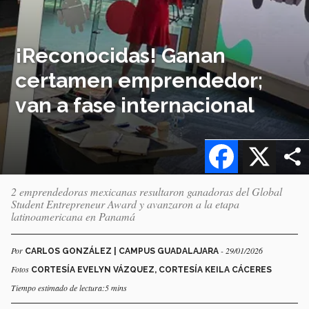
¡Reconocidas! Ganan
certamen emprendedor;
van a fase internacional
Facebook
X
2 emprendedoras mexicanas resultaron ganadoras del Global
Student Entrepreneur Award y avanzaron a la etapa
latinoamericana en Panamá
Por
- 29/01/2026
CARLOS GONZÁLEZ | CAMPUS GUADALAJARA
Fotos
CORTESÍA EVELYN VÁZQUEZ, CORTESÍA KEILA CÁCERES
Tiempo estimado de lectura:5 mins