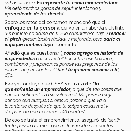
sabor de boca.
Es exponerte tú como emprendedora
...
Me dejó muchas ganas de seguir intentando y
aprendiendo de los demás
”.
Sobre los retos del certamen, mencionó que el
enfoque en la persona
derivó en un abordaje distinto.
“
Es primero háblame de ti. Fue cambiar ese chip y
rehacer
el pitch
(presentación rápida) y mejorarlo, pero
darle el
enfoque también tuyo
”
, comentó.
Añadió que es cuestionar
“¿
cómo agrego mi historia de
emprendedora
al proyecto? Encontrar ese balance,
combinarlo y prepararnos porque las preguntas de los
jueces son personales. Al final
te quieren conocer a ti
”,
dijo.
Evelyn concluyó que GSEA
se trata de “
lo
que enfrenta un emprendedor
, a que de 100 cosas que
pueden salir mal, 120 se salen mal. Me parece muy
atinado que busquen si eres la persona que va a
levantarse después de que te salgan cosas mal y
después de que te cierren 100 puertas
”.
De eso se trata el emprendimiento, aseguró, de “
sentir
tanta pasión por algo, que no te importa si te sientes