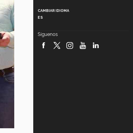
Más que un festival cultural: así es
la magia de VIBRART 2026 (video)
CAMBIAR IDIOMA
ES
Javier Guzmán: investigación con
impacto social (video)
Síguenos
¡México, en el top del mundial de
robótica FIRST 2026! (video)
Vida Tec: Pasión, disciplina y
básquetbol, con Gael Adame
(video)
¿Cómo es el Modelo Educativo
Tec? (video)
Vida Tec: Feminismo e Inteligencia
Artificial, Paola Ricaurte (video)