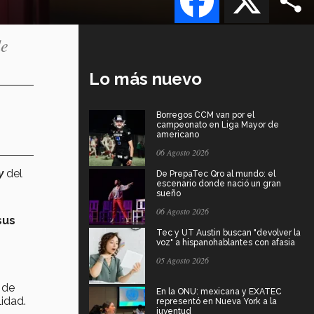
de
Lo más nuevo
Borregos CCM van por el
campeonato en Liga Mayor de
americano
06 Agosto 2026
y
del
De PrepaTec Qro al mundo: el
escenario donde nació un gran
sueño
06 Agosto 2026
sus
Tec y UT Austin buscan "devolver la
voz" a hispanohablantes con afasia
05 Agosto 2026
 de
En la ONU: mexicana y EXATEC
idad.
representó en Nueva York a la
juventud