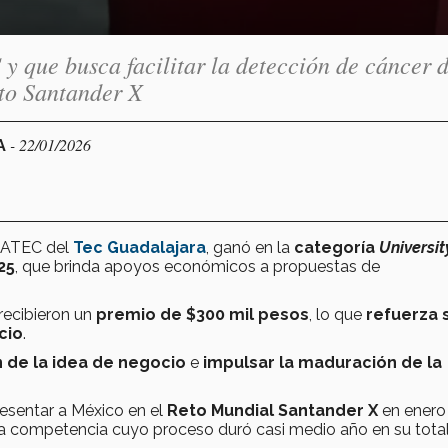
 que busca facilitar la detección de cáncer 
to Santander X
- 22/01/2026
A
XATEC del
Tec Guadalajara
, ganó en la
categoría
Universit
25
,
que brinda apoyos económicos a propuestas de
recibieron un
premio de $300 mil pesos
, lo que
refuerza 
cio
.
 de la idea de negocio
e
impulsar la maduración de la
.
esentar a México en el
Reto Mundial Santander X
en enero
 una competencia cuyo proceso duró casi medio año en su total