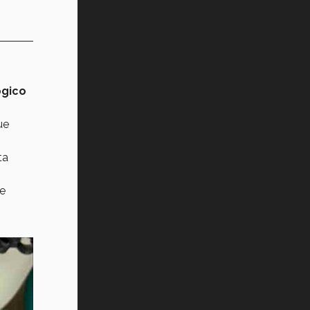
ógico
ue
ta
de