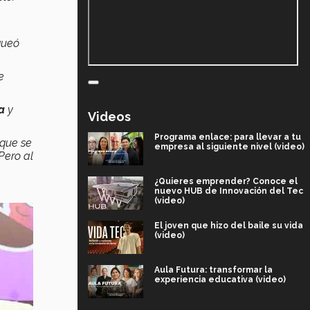
queó
e
a
y
Videos
Programa enlace: para llevar a tu
 que se
empresa al siguiente nivel (video)
Pero al
¿Quieres emprender? Conoce el
nuevo HUB de Innovación del Tec
(video)
El joven que hizo del baile su vida
(video)
Aula Futura: transformar la
experiencia educativa (video)