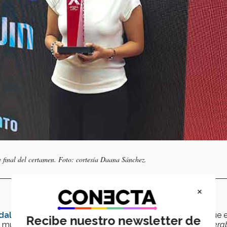
e final del certamen. Foto: cortesía Daana Sánchez.
×
dalajara
y actual alumna de Médico Cirujano, comentó que e
Recibe nuestro newsletter de
a muy buena oportunidad. “
El premio económico era considerab