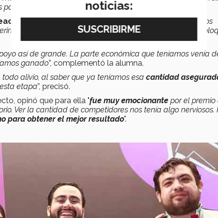
noticias:
s para continuar
”, dijo.
activos para las pruebas piloto en el laboratorio
, “
los
perimentos de esta fase en la que estamos y realmente desblo
poyo así de grande. La parte económica que teníamos venía d
abíamos ganado
”, complementó la alumna.
todo alivio, al saber que ya teníamos esa
cantidad asegurad
 esta etapa
”, precisó.
cto, opinó que para ella "
fue muy emocionante
por el premio
rio. Ver la cantidad de competidores nos tenía algo nerviosos. 
mo para obtener el mejor resultado
".