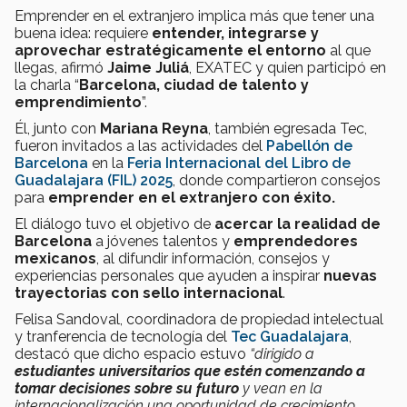
Emprender en el extranjero implica más que tener una
buena idea: requiere
entender, integrarse y
aprovechar estratégicamente el entorno
al que
llegas, afirmó
Jaime Juliá
, EXATEC y quien participó en
la charla “
Barcelona, ciudad de talento y
emprendimiento
”.
Él, junto con
Mariana Reyna
, también egresada Tec,
fueron invitados a las actividades del
Pabellón de
Barcelona
en la
Feria Internacional del Libro de
Guadalajara (FIL) 2025
, donde compartieron consejos
para
emprender en el extranjero con éxito.
El diálogo tuvo el objetivo de
acercar la realidad de
Barcelona
a jóvenes talentos y
emprendedores
mexicanos
, al difundir información, consejos y
experiencias personales que ayuden a inspirar
nuevas
trayectorias con sello internacional
.
Felisa Sandoval, coordinadora de propiedad intelectual
y tranferencia de tecnología del
Tec Guadalajara
,
destacó que dicho espacio estuvo
“dirigido a
estudiantes universitarios que estén comenzando a
tomar decisiones sobre su futuro
y
vean en la
internacionalización una oportunidad de crecimiento