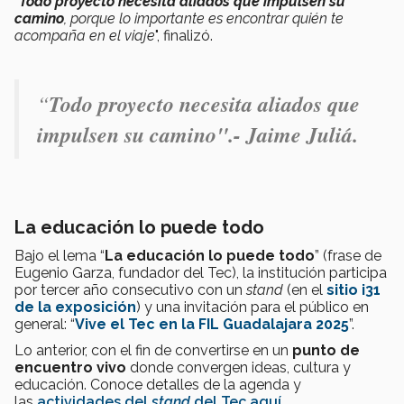
“
Todo proyecto necesita aliados que impulsen su
camino
, porque lo importante es encontrar quién te
acompaña en el viaje
", finalizó.
“
Todo proyecto necesita aliados que
impulsen su camino".- Jaime Juliá.
La educación lo puede todo
Bajo el lema “
La educación lo puede todo
” (frase de
Eugenio Garza, fundador del Tec), la institución participa
por tercer año consecutivo con un
stand
(en el
sitio i31
de la exposición
) y una invitación para el público en
general: “
Vive el Tec en la FIL Guadalajara 2025
”.
Lo anterior, con el fin de convertirse en un
punto de
encuentro vivo
donde convergen ideas, cultura y
educación. Conoce detalles de la agenda y
las
actividades del
stand
del Tec aquí
.