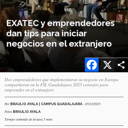
EXATEC y emprendedores
dan tips para iniciar
negocios en el extranjero
Facebook
X
Dos emprendedores que implementaron su negocio en Europa
compartieron en la FIL Guadalajara 2025 consejos para
emprender en el extranjero
Por
- 05/12/2025
BRAULIO AYALA | CAMPUS GUADALAJARA
Fotos
BRAULIO AYALA
Tiempo estimado de lectura:5 mins