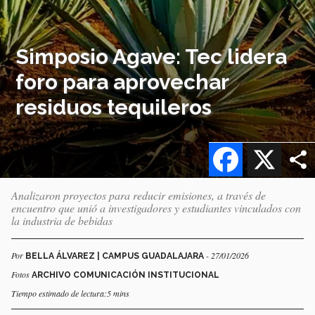
Simposio Agave: Tec lidera
foro para aprovechar
residuos tequileros
Facebook
X
Analizaron proyectos para reducir emisiones, a través de
encuentro que unió a investigadores y estudiantes vinculados con
la industria de bebidas
Por
- 27/01/2026
BELLA ÁLVAREZ | CAMPUS GUADALAJARA
Fotos
ARCHIVO COMUNICACIÓN INSTITUCIONAL
Tiempo estimado de lectura:5 mins