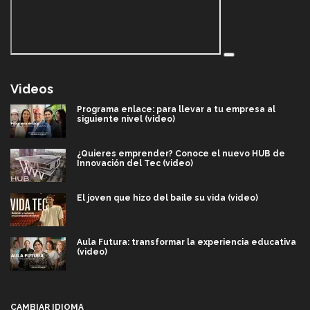
Videos
Programa enlace: para llevar a tu empresa al
siguiente nivel (video)
¿Quieres emprender? Conoce el nuevo HUB de
Innovación del Tec (video)
El joven que hizo del baile su vida (video)
Aula Futura: transformar la experiencia educativa
(video)
Más que un festival cultural: así es la magia de
VIBRART 2026 (video)
CAMBIAR IDIOMA