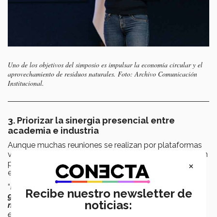
Uno de los objetivos del simposio es impulsar la economía circular y el
aprovechamiento de residuos naturales. Foto: Archivo Comunicación
Institucional.
3. Priorizar la sinergia presencial entre
academia e industria
Aunque muchas reuniones se realizan por plataformas
virtuales, Buentello precisó que el valor de la interacción
×
presencial para la creación de proyectos fue un
elemento indispensable del simposio.
“
El diálogo directo entre académicos e industriales
Recibe nuestro newsletter de
genera una sinergia crucial
: la industria plantea las
noticias:
necesidades reales del mercado
y la academia aporta
el
conocimiento científico para resolverlas
”, aseguró.