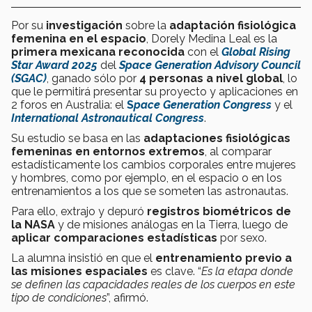
Por su
investigación
sobre la
adaptación fisiológica
femenina
en el espacio
, Dorely Medina Leal es la
primera mexicana reconocida
con el
Global Rising
Star Award 2025
del
Space Generation Advisory Council
(SGAC)
, ganado sólo por
4 personas a nivel global
,
lo
que le permitirá presentar su proyecto y aplicaciones en
2 foros en Australia: el
S
pace Generation Congress
y el
International Astronautical Congress
.
Su estudio se basa en las
adaptaciones fisiológicas
femeninas
en entornos extremos
, al comparar
estadísticamente los cambios corporales entre mujeres
y hombres, como por ejemplo, en el espacio o en los
entrenamientos a los que se someten las astronautas.
Para ello, extrajo y depuró
registros biométricos de
la NASA
y de misiones análogas en la Tierra, luego de
aplicar comparaciones estadísticas
por sexo.
La alumna insistió en que el
entrenamiento previo a
las misiones espaciales
es clave. “
Es la etapa donde
se definen las capacidades reales de los cuerpos en este
tipo de condiciones
”, afirmó.