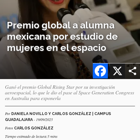
Premio global a alumna
mexicana por estudio de
mujeres en el espacio
Facebook
X
Ganó el premio Global Rising Star por su investigación
aeroespacial, lo que le dio el pase al Space Generation Congress
en Australia para exponerla
Por
DANIELA NOVILLO Y CARLOS GONZÁLEZ | CAMPUS
- 19/09/2025
GUADALAJARA
Fotos
CARLOS GONZÁLEZ
Tiempo estimado de lectura:5 mins