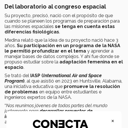
Del laboratorio al congreso espacial
Su proyecto, precisó, nació con el propósito de que
cuando se planeen los programas de preparación para
las misiones espaciales
se tenga en cuenta estas
diferencias fisiológicas
.
Medina relató que la idea de su proyecto nació hace 3
años.
Su participación en un programa de la NASA
le permitió profundizar en el tema
y aprender a
manejar bases de datos complejos. Y ahí fue donde se
propuso estudiar sobre la
adaptación femenina
en el
espacio
.
Se trató del
IASP (
International Air and Space
Program
)
, al que asistió en 2023 en Huntsville, Alabama,
una iniciativa educativa que
promueve la resolución
de problemas
en equipo entre estudiantes e
ingenieros expertos de la NASA.
“
Nos reunimos jóvenes de todas partes del mundo
justamente para
desarrollar proyectos de
investigación
”, señaló Dorely sobre su experiencia en
×
aquella ocasión.