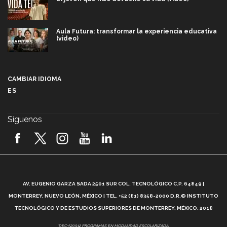
Aula Futura: transformar la experiencia educativa
(video)
Más que un festival cultural: así es la magia de
VIBRART 2026 (video)
CAMBIAR IDIOMA
ES
Javier Guzmán: investigación con impacto social
(video)
Síguenos
¡México, en el top del mundial de robótica FIRST
2026! (video)
Vida Tec: Pasión, disciplina y básquetbol, con Gael
Adame (video)
A
AV. EUGENIO GARZA SADA 2501 SUR COL. TECNOLÓGICO C.P. 64849 |
L
¿Cómo es el Modelo Educativo Tec? (video)
MONTERREY, NUEVO LEÓN, MÉXICO | TEL. +52 (81) 8358-2000 D.R.© INSTITUTO
TECNOLÓGICO Y DE ESTUDIOS SUPERIORES DE MONTERREY, MÉXICO. 2018
Vida Tec: Feminismo e Inteligencia Artificial, Paola
*DEC-520912 PROGRAMAS EN MODALIDAD ESCOLARIZADA.