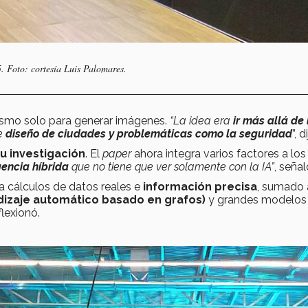
. Foto: cortesía Luis Palomares.
nismo solo para generar imágenes.
“La idea era
ir más allá de 
de
diseño de ciudades y problemáticas como la seguridad
”, d
u investigación
. El
paper
ahora integra varios factores a los
gencia híbrida
que no tiene que ver solamente con la IA”
, señal
cálculos de datos reales e
información precisa
, sumado 
izaje automático basado en grafos)
y grandes modelos
eflexionó.