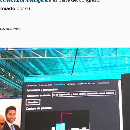
chitectural Intelligence
es parte del congreso.
emiado
por su:
ustraciones