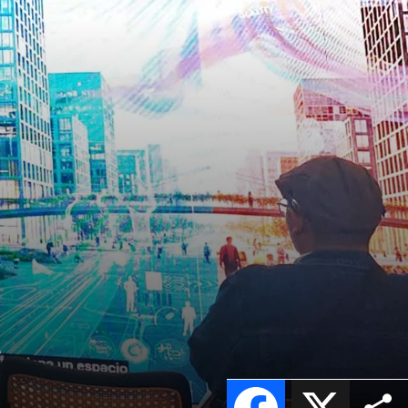
l
Facebook
X