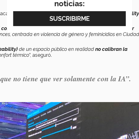
noticias:
al académico a
extender su investigación
sobre
walkability
d como una red de conexiones
entre las calles y cómo
hacer
onces, centrada en violencia de género y feminicidios en Ciuda
ability)
de un espacio público en realidad
no calibran la
onfort térmico
”, aseguró.
que no tiene que ver solamente con la IA”.