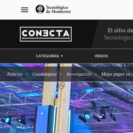
Pasar
navegación
menu
al
principal
contenido
principal
El sitio d
Tecnológic
Menu
CATEGORÍAS
VIDEOS
Comunidad
Noticias
Guadalajara
Investigación
Mejor paper en