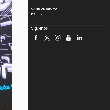
Más que un festival cultural: así es
la magia de VIBRART 2026 (video)
CAMBIAR IDIOMA
ES
|
EN
Javier Guzmán: investigación con
impacto social (video)
Síguenos
¡México, en el top del mundial de
robótica FIRST 2026! (video)
Vida Tec: Pasión, disciplina y
básquetbol, con Gael Adame
(video)
¿Cómo es el Modelo Educativo
Tec? (video)
Vida Tec: Feminismo e Inteligencia
Artificial, Paola Ricaurte (video)