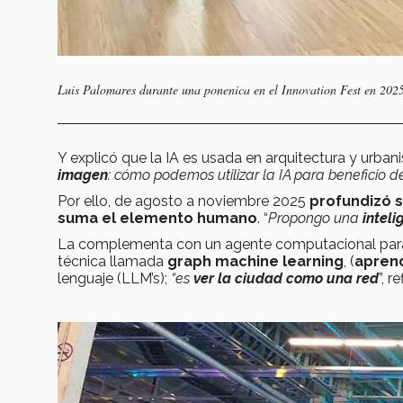
Luis Palomares durante una ponenica en el Innovation Fest en 2025
Y explicó que la IA es usada en arquitectura y urba
imagen
: cómo podemos utilizar la IA para beneficio 
Por ello, de agosto a noviembre 2025
profundizó s
suma el
elemento humano
. “
Propongo una
inteli
La complementa con un agente computacional para 
técnica llamada
graph machine learning
, (
aprend
lenguaje (LLM’s);
“es
ver la ciudad como una red
”, r