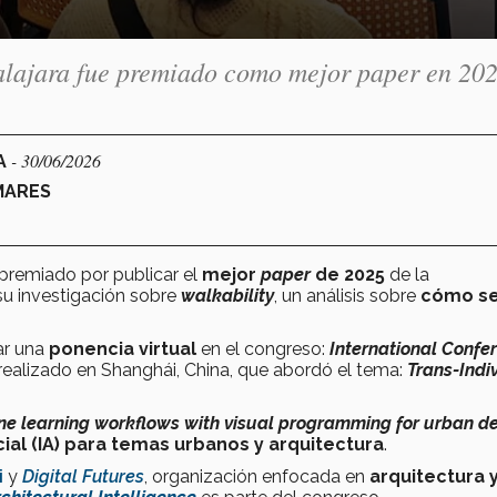
dalajara fue premiado como mejor paper en 20
- 30/06/2026
A
MARES
 premiado por publicar el
mejor
paper
de 2025
de la
su investigación sobre
walkability
, un análisis sobre
cómo s
ar una
ponencia virtual
en el congreso:
International Confe
 realizado en Shanghái, China, que abordó el tema:
Trans-Indi
e learning workflows with visual programming for urban d
icial (IA) para temas urbanos y arquitectura
.
i
y
Digital Futures
, organización enfocada en
arquitectura 