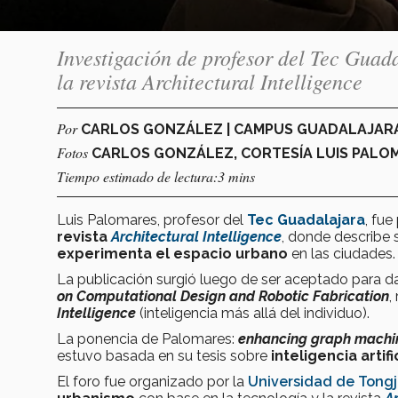
Investigación de profesor del Tec Gua
la revista Architectural Intelligence
Por
CARLOS GONZÁLEZ | CAMPUS GUADALAJAR
Fotos
CARLOS GONZÁLEZ, CORTESÍA LUIS PALO
Tiempo estimado de lectura:3 mins
Luis Palomares, profesor del
Tec Guadalajara
, fue
revista
Architectural Intelligence
, donde describe 
experimenta el espacio urbano
en las ciudades.
La publicación surgió luego de ser aceptado para d
on Computational Design and Robotic Fabrication
,
Intelligence
(inteligencia más allá del individuo).
La ponencia de Palomares:
enhancing graph machin
estuvo basada en su tesis sobre
inteligencia artif
El foro fue organizado por la
Universidad de Tongj