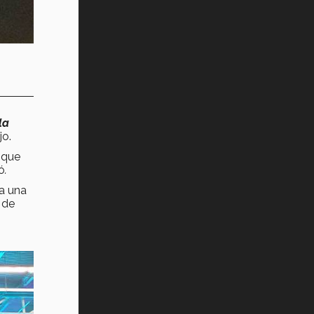
la
ijo.
 que
ó
.
a una
 de