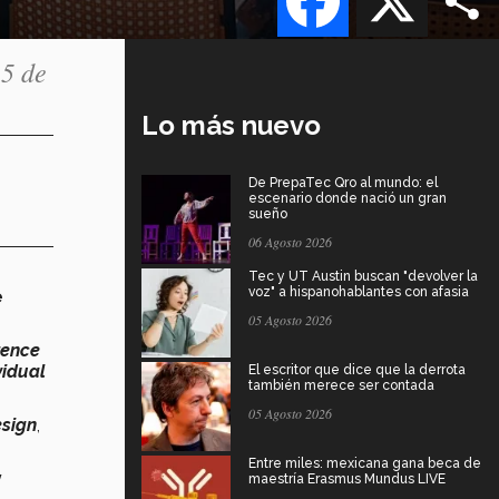
25 de
Lo más nuevo
De PrepaTec Qro al mundo: el
escenario donde nació un gran
sueño
06 Agosto 2026
Tec y UT Austin buscan "devolver la
voz" a hispanohablantes con afasia
e
05 Agosto 2026
rence
vidual
El escritor que dice que la derrota
también merece ser contada
05 Agosto 2026
esign
,
Entre miles: mexicana gana beca de
y
maestría Erasmus Mundus LIVE