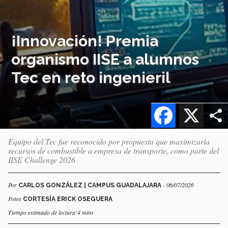
¡Innovación! Premia
organismo IISE a alumnos
Tec en reto ingenieril
Facebook
X
Equipo del Tec fue reconocido por propuesta que maximizaría
recursos de combustible a empresa de transporte, como parte del
IISE Challenge 2026
Por
- 06/07/2026
CARLOS GONZÁLEZ | CAMPUS GUADALAJARA
Fotos
CORTESÍA ERICK OSEGUERA
Tiempo estimado de lectura:4 mins