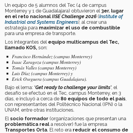
Un equipo de 5 alumnos del Tec (4 de campus
Monterrey y 1 de Guadalajara) obtuvieron el
3er. lugar
en el reto nacional
IISE Challenge 2026
(
Institute of
Industrial and Systems Engineers
)
, al crear una
estrategia para
maximizar el uso de combustible
para una empresa de transporte.
Los integrantes del
equipo multicampus del Tec,
llamado KOS,
son:
Francisco Hernández (campus Monterrey)
Isaac Zaragoza (campus Monterrey)
Tomás Valles (campus Monterrey)
Luis Díaz (campus Monterrey) y
Erick Oseguera (campus Guadalajara).
Bajo el lema:
“
Get ready to challenge your limits
”, el
desafío se efectuó en el Tec, campus Monterrey, en 3
días, e incluyó a cerca de
80 equipos de todo el país
,
con representantes del Politécnico Nacional (IPN) o la
UNAM, entre otras instituciones.
El
socio formador
(organizaciones que presentan una
problemática real
a resolver) fue la empresa
Transportes Orta
.
El reto era
reducir el consumo de