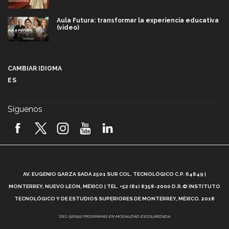
Aula Futura: transformar la experiencia educativa
(video)
Más que un festival cultural: así es la magia de
VIBRART 2026 (video)
CAMBIAR IDIOMA
ES
Javier Guzmán: investigación con impacto social
(video)
Síguenos
¡México, en el top del mundial de robótica FIRST
2026! (video)
Vida Tec: Pasión, disciplina y básquetbol, con Gael
Adame (video)
A
AV. EUGENIO GARZA SADA 2501 SUR COL. TECNOLÓGICO C.P. 64849 |
L
¿Cómo es el Modelo Educativo Tec? (video)
MONTERREY, NUEVO LEÓN, MÉXICO | TEL. +52 (81) 8358-2000 D.R.© INSTITUTO
TECNOLÓGICO Y DE ESTUDIOS SUPERIORES DE MONTERREY, MÉXICO. 2018
Vida Tec: Feminismo e Inteligencia Artificial, Paola
*DEC-520912 PROGRAMAS EN MODALIDAD ESCOLARIZADA.
Ricaurte (video)