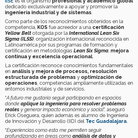
IISE
es el organismo
profesional y académico global
dedicado exclusivamente a apoyar y promover la
ingeniería industrial y de sistemas
.
Como parte de los reconocimientos obtenidos en la
competencia,
KOS
fue acreedor a una
certificación
Yellow Belt
otorgada por la
International Lean Six
Sigma (ILSS)
, organización internacional reconocida en
Latinoamérica por sus programas de formación y
certificación en metodologías
Lean Six Sigma
,
mejora
continua y excelencia operacional
.
La certificación reconoce conocimientos fundamentales
en
análisis y mejora de procesos, resolución
estructurada de problemas
y
optimización de
operaciones
, competencias ampliamente utilizadas en
entornos industriales y de servicios.
“
A futuro me gustaría seguir participando en espacios
donde
aplique la ingeniería para resolver problemas
reales
y generar impacto económico y social
”, aseguró
Erick Oseguera, quien además es alumno de Ingeniería
de Innovación y Desarrollo (IID) del
Tec Guadalajara
.
“
Experiencias como esta me permiten seguir
profundizando en áreas como
análisis de datos y