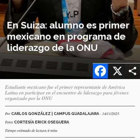
En Suiza: alumno es primer
mexicano en programa de
liderazgo de la ONU
Facebook
X
Estudiante mexicano fue el primer representante de América
Latina en participar en el encuentro de liderazgo para jóvenes
organizado por la ONU
Por
- 14/11/2025
CARLOS GONZÁLEZ | CAMPUS GUADALAJARA
Fotos
CORTESÍA ERICK OSEGUERA
Tiempo estimado de lectura:4 mins