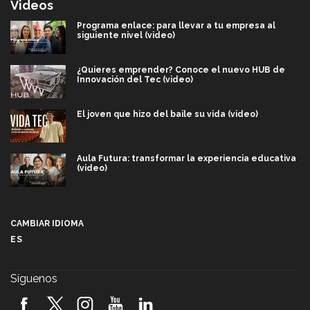
Videos
Programa enlace: para llevar a tu empresa al
siguiente nivel (video)
¿Quieres emprender? Conoce el nuevo HUB de
Innovación del Tec (video)
El joven que hizo del baile su vida (video)
Aula Futura: transformar la experiencia educativa
(video)
Más que un festival cultural: así es la magia de
VIBRART 2026 (video)
CAMBIAR IDIOMA
ES
Javier Guzmán: investigación con impacto social
(video)
Síguenos
¡México, en el top del mundial de robótica FIRST
2026! (video)