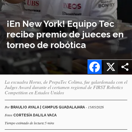
¡En New York! Equipo Tec
recibe premio de jueces en
torneo de robótica
Facebook
X
La escuadra Horus, de PrepaTec Colima, fue galardonada con el
Judges Award durante el certamen regional de FIRST Robotics
Competition en Estados Unidos
Por
- 15/05/2026
BRAULIO AYALA | CAMPUS GUADALAJARA
Fotos
CORTESÍA DALILA VACA
Tiempo estimado de lectura:5 mins