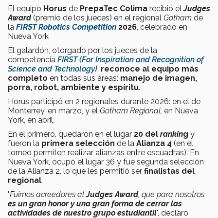
El equipo
Horus
de
PrepaTec Colima
recibió el
Judges
Award
(premio de los jueces) en el regional
Gotham
de
la
FIRST Robotics Competition
2026
, celebrado en
Nueva York
El galardón, otorgado por los jueces de la
competencia
FIRST (For Inspiration and Recognition of
Science and Technology)
,
reconoce al equipo más
completo
en todas sus áreas:
manejo de imagen,
porra, robot, ambiente y espíritu
.
Horus participó en 2 regionales durante 2026: en el de
Monterrey, en marzo, y el
Gotham
Regional,
en Nueva
York, en abril.
En el primero, quedaron en el lugar
20 del
rankin
g
y
fueron la
primera selección
de la
Alianza 4
(en el
torneo permiten realizar alianzas entre escuadras). En
Nueva York, ocupó el lugar 36 y fue segunda selección
de la Alianza 2, lo que les permitió ser
finalistas del
regional
.
"
Fuimos acreedores al
Judges Award
, que para nosotros
es un gran honor y una gran forma de cerrar las
actividades de nuestro grupo estudiantil
", declaró