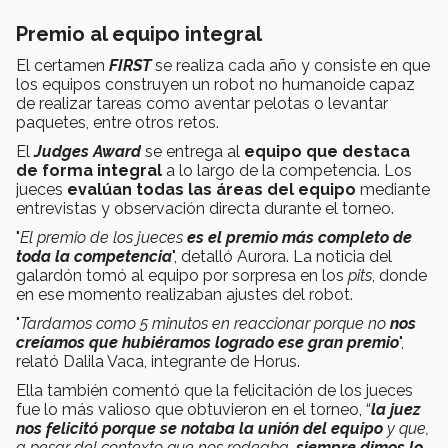
Premio al equipo integral
El certamen
FIRST
se realiza cada año y consiste en que
los equipos construyen un robot no humanoide capaz
de realizar tareas como aventar pelotas o levantar
paquetes, entre otros retos.
El
Judges Award
se entrega al
equipo que destaca
de forma integral
a lo largo de la competencia. Los
jueces
evalúan todas las áreas del equipo
mediante
entrevistas y observación directa durante el torneo.
"
El premio de los jueces
es el premio más completo de
toda la competencia
", detalló Aurora. La noticia del
galardón tomó al equipo por sorpresa en los
pits
, donde
en ese momento realizaban ajustes del robot.
"
Tardamos como 5 minutos en reaccionar porque no
nos
creíamos que hubiéramos logrado ese gran premio
",
relató Dalila Vaca, integrante de Horus.
Ella también comentó que la felicitación de los jueces
fue lo más valioso que obtuvieron en el torneo, “
la juez
nos felicitó porque se notaba la unión del equipo
y que,
a pesar del contexto que nos rodeaba,
siempre dimos lo