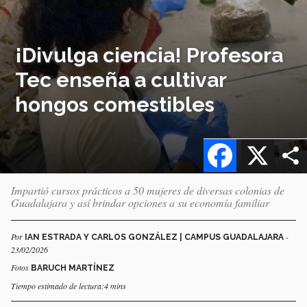
¡Divulga ciencia! Profesora
Tec enseña a cultivar
hongos comestibles
Facebook
X
Impartió cursos prácticos a 50 mujeres de diversas colonias de
Guadalajara y así brindar opciones a su economía familiar
Por
-
IAN ESTRADA Y CARLOS GONZÁLEZ | CAMPUS GUADALAJARA
23/02/2026
Fotos
BARUCH MARTÍNEZ
Tiempo estimado de lectura:4 mins