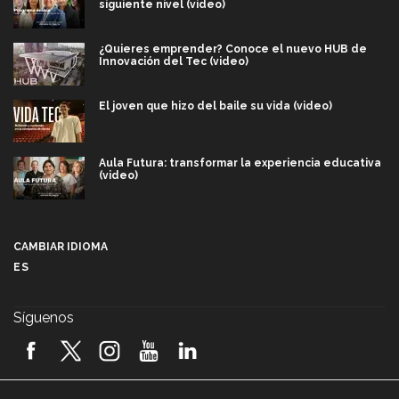
siguiente nivel (video)
¿Quieres emprender? Conoce el nuevo HUB de
Innovación del Tec (video)
El joven que hizo del baile su vida (video)
Aula Futura: transformar la experiencia educativa
(video)
Más que un festival cultural: así es la magia de
VIBRART 2026 (video)
CAMBIAR IDIOMA
ES
Javier Guzmán: investigación con impacto social
(video)
Síguenos
¡México, en el top del mundial de robótica FIRST
2026! (video)
Vida Tec: Pasión, disciplina y básquetbol, con Gael