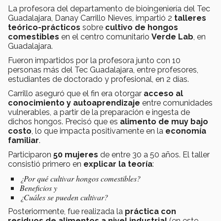
La profesora del departamento de bioingeniería del Tec
Guadalajara, Danay Carrillo Nieves,
impartió 2
talleres
teórico-prácticos
sobre
cultivo de
hongos
comestibles
en el centro comunitario
Verde Lab
, en
Guadalajara.
Fueron impartidos por la profesora junto con 10
personas más del Tec Guadalajara, entre profesores,
estudiantes de doctorado y profesional,
en 2 días.
Carrillo aseguró que el fin era otorgar
acceso al
conocimiento y
autoaprendizaje
entre comunidades
vulnerables, a partir de la preparación e ingesta de
dichos hongos. Precisó que es
alimento de muy bajo
costo
, lo que impacta positivamente en la
economía
familiar
.
Participaron
50 mujeres
de entre 30 a 50 años. El taller
consistió primero en
explicar la
teoría
:
¿Por qué cultivar hongos comestibles?
Beneficios y
¿Cuáles se pueden cultivar?
Posteriormente, fue realizada la
práctica con
residuos de alimentos a nivel industrial
(en este