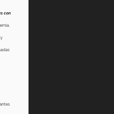
es con
demia.
y
nadas
iantes