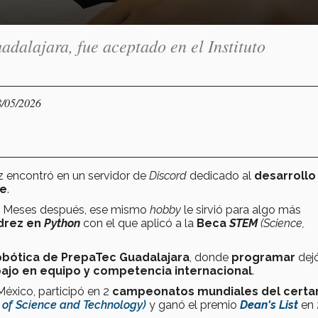
dalajara, fue aceptado en el Instituto
8/05/2026
z encontró en un servidor de
Discord
dedicado al
desarrollo
re
.
ón. Meses después, ese mismo
hobby
le sirvió para algo más
edrez en
Python
con el que aplicó a la
Beca
STEM
(Science,
bótica de PrepaTec Guadalajara
, donde
programar
dej
abajo en equipo y competencia internacional
.
México, participó en 2
campeonatos mundiales del cert
n of Science and Technology)
y ganó el premio
Dean's List
en 