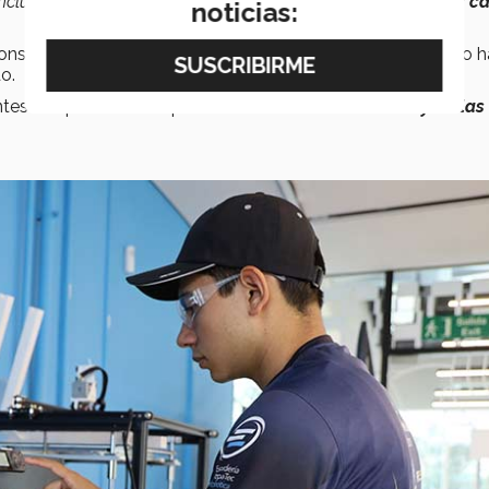
ncluso si terminaba,
no sabía si los ensayos iban a tener la c
noticias:
onsideró rendirse, pensó que era demasiado tarde y que no h
do.
es de que cerrara el portal. “
Terminé mi último ensayo a las