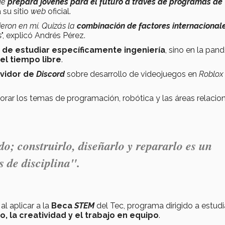
que
prepara jóvenes para el futuro a través de programas de
ta su sitio
web
oficial.
ieron en mí. Quizás la
combinación de factores internacional
s
", explicó Andrés Pérez.
de estudiar específicamente ingeniería
, sino en la pan
el tiempo libre
.
vidor de
Discord
sobre desarrollo de videojuegos en
Roblox
rar los temas de programación, robótica y las áreas relacio
o; construirlo, diseñarlo y repararlo es un
 de disciplina
".
al aplicar a la
Beca
STEM
del Tec, programa dirigido a estud
, la creatividad y el trabajo en equipo
.