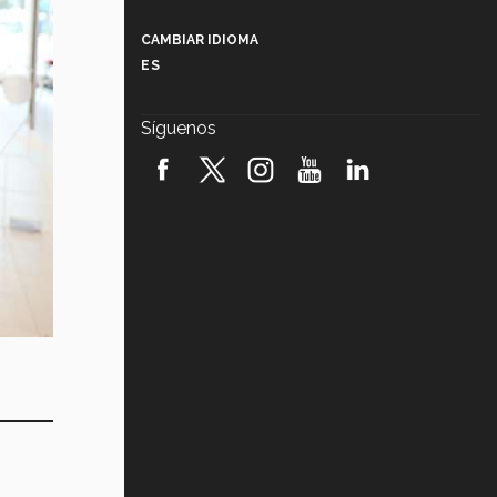
Más que un festival cultural: así es
la magia de VIBRART 2026 (video)
CAMBIAR IDIOMA
ES
Javier Guzmán: investigación con
impacto social (video)
Síguenos
¡México, en el top del mundial de
robótica FIRST 2026! (video)
Vida Tec: Pasión, disciplina y
básquetbol, con Gael Adame
(video)
¿Cómo es el Modelo Educativo
Tec? (video)
Vida Tec: Feminismo e Inteligencia
Artificial, Paola Ricaurte (video)