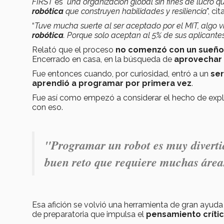
FIRST
es "
una organización global sin fines de lucro 
robótica
que construyen habilidades y resiliencia
", ci
“
Tuve mucha suerte al ser aceptado por el MIT, algo v
robótica
. Porque solo aceptan al 5% de sus aplicante
Relató que el proceso
no comenzó con un sueño 
Encerrado en casa, en la búsqueda de
aprovechar 
Fue entonces cuando, por curiosidad, entró a un
ser
aprendió a programar por primera vez
.
Fue así como empezó a considerar el hecho de explo
con eso.
"Programar un robot es muy divertid
buen reto que requiere muchas áreas
Esa afición se volvió una herramienta de gran ayuda 
de preparatoria que impulsa el
pensamiento crítico