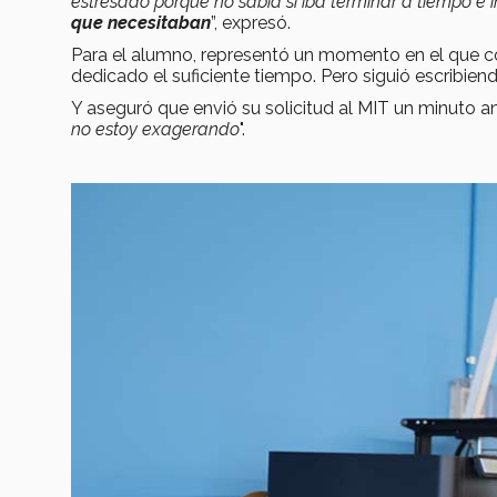
estresado porque no sabía si iba terminar a tiempo e i
que necesitaban
”, expresó.
Para el alumno, representó un momento en el que c
dedicado el suficiente tiempo. Pero siguió escribien
Y aseguró que envió su solicitud al MIT un minuto ant
no estoy exagerando
".