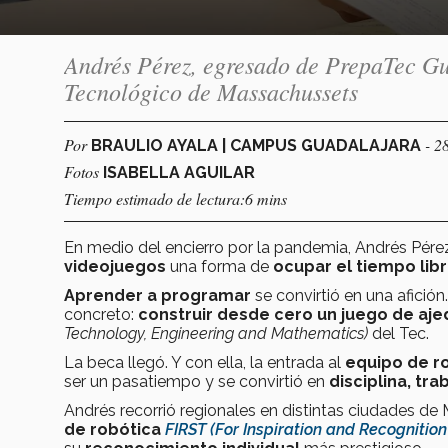
Andrés Pérez, egresado de PrepaTec Gua
Tecnológico de Massachussets
Por
- 2
BRAULIO AYALA | CAMPUS GUADALAJARA
Fotos
ISABELLA AGUILAR
Tiempo estimado de lectura:6 mins
En medio del encierro por la pandemia, Andrés Pére
videojuegos
una forma de
ocupar el tiempo lib
Aprender a programar
se convirtió en una afici
concreto:
construir desde cero un juego de aj
Technology, Engineering and Mathematics)
del Tec.
La beca llegó. Y con ella, la entrada al
equipo de ro
ser un pasatiempo y se convirtió en
disciplina, tr
Andrés recorrió regionales en distintas ciudades de 
de robótica
FIRST (For Inspiration and Recognitio