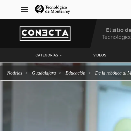
Pasar
navegación
menu
al
principal
contenido
principal
El sitio d
Tecnológic
Menu
CATEGORÍAS
VIDEOS
Comunidad
Noticias
Guadalajara
Educación
De la robótica a