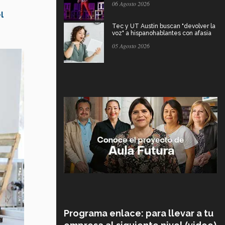
06 Agosto 2026
l
Tec y UT Austin buscan "devolver la
voz" a hispanohablantes con afasia
05 Agosto 2026
Programa enlace: para llevar a tu