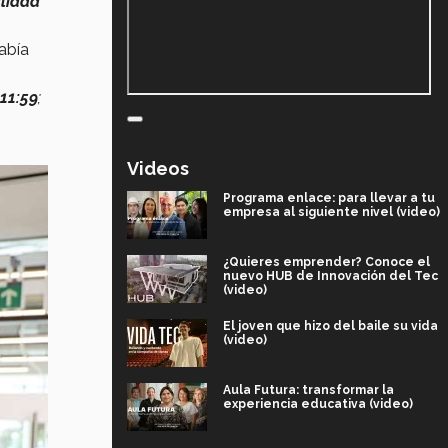
alidad
abía
 11:59
;
Videos
Programa enlace: para llevar a tu
empresa al siguiente nivel (video)
¿Quieres emprender? Conoce el
nuevo HUB de Innovación del Tec
(video)
El joven que hizo del baile su vida
(video)
Aula Futura: transformar la
experiencia educativa (video)