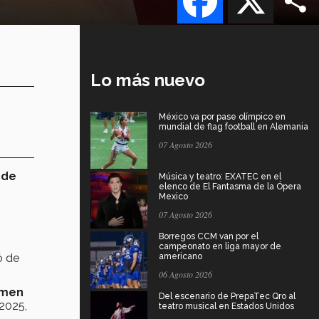
Lo más nuevo
México va por pase olímpico en
mundial de flag football en Alemania
07 Agosto 2026
 de
Música y teatro: EXATEC en el
elenco de El Fantasma de la Ópera
Mexico
07 Agosto 2026
Borregos CCM van por el
campeonato en liga mayor de
ó de
americano
06 Agosto 2026
amen
Del escenario de PrepaTec Qro al
2025,
teatro musical en Estados Unidos