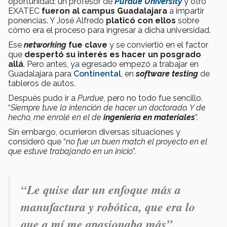
oportunidad: un profesor de
Purdue University
y otro
EXATEC
fueron al campus Guadalajara
a impartir
ponencias. Y José Alfredo
platicó con ellos
sobre
cómo era el proceso para ingresar a dicha universidad.
Ese
networking
fue clave
y se conviertió en el factor
que
despertó su interés es hacer un posgrado
allá
. Pero antes, ya egresado empezó a trabajar en
Guadalajara para
Continental
, en
software testing
de
tableros de autos.
Después pudo ir a
Purdue
, pero no todo fue sencillo.
“
Siempre tuve la intención de hacer un doctorado. Y de
hecho, me enrolé en el de
ingeniería en materiales
”.
Sin embargo, ocurrieron diversas situaciones y
consideró que “
no fue un buen match el proyecto en el
que estuve trabajando en un inicio
”.
“Le quise dar un enfoque más a
manufactura y robótica, que era lo
que a mí me apasionaba más”.