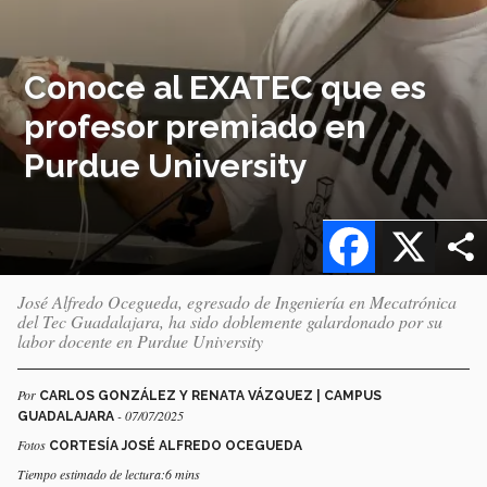
Conoce al EXATEC que es
profesor premiado en
Purdue University
Facebook
X
José Alfredo Ocegueda, egresado de Ingeniería en Mecatrónica
del Tec Guadalajara, ha sido doblemente galardonado por su
labor docente en Purdue University
Por
CARLOS GONZÁLEZ Y RENATA VÁZQUEZ | CAMPUS
- 07/07/2025
GUADALAJARA
Fotos
CORTESÍA JOSÉ ALFREDO OCEGUEDA
Tiempo estimado de lectura:6 mins