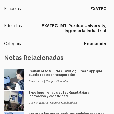
Escuelas:
EXATEC
Etiquetas:
EXATEC,
IMT,
Purdue University,
Ingeniería industrial
Categoría:
Educación
Notas Relacionadas
¡Ganan reto MIT de COVID-19! Crean app que
puede rastrear recuperados
Karla Pérez | Campus Guadalajara
Expo Ingenierías del Tec Guadalajara:
innovación y creatividad
Carmen Huerta | Campus Guadalajara
¿Adicto a las redes sociales? (opinión experta)