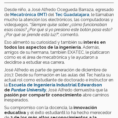
Desde niño, a José Alfredo Ocegueda Barraza, egresado
de
Mecatrónica (IMT)
del
Tec Guadalajara
, le llamaban
mucho la atención los electrónicos, las computadoras y
videojuegos. “
Siempre quise saber ¿cómo funcionaban
esas cosas? ¿Por qué si yo presiono este botón pasa esto?
¿Por qué se prende esta luz?
”, comentó.
Eso alimentó su curiosidad y también su
interés en
todos los aspectos de la ingeniería
. Además,
amigos de su hermana, también EXATEC, le platicaron
cómo es el área de mecatrónica y le ayudaron a
decidirse a estudiar esa carrera.
José Alfredo es parte de generación de diciembre de
2017. Desde su formación en las aulas del Tec hasta su
actual rol como estudiante de doctorado e instructor en
la
Escuela de Ingeniería Industrial Edwardson
de
Purdue University
, José Alfredo demuestra que la
pasión por compartir conocimiento
abre caminos
inesperados.
Su compromiso con la docencia, la
innovación
educativa
y el éxito estudiantil lo ha hecho merecedor
de
2 de los más altos reconocimientos a la