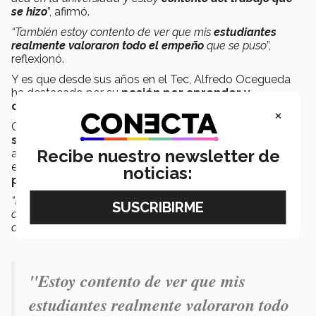
se hizo
”, afirmó.
“También estoy contento de ver que mis
estudiantes
realmente valoraron todo el empeño
que se puso
”,
reflexionó.
Y es que desde sus años en el Tec, Alfredo Ocegueda
ha destacado por su
pasión por aprender y
compartir conocimiento
.
×
Consideró que su logro se construyó a partir de una
sólida preparación académica
, del
Recibe nuestro newsletter de
acompañamiento de mentores como Patrick Brunese y
el profesor Ramsés Martínez, además de su
vocación
noticias:
por enseñar
.
“Es un proceso con muchas piezas en movimiento. Pero el
apoyo del departamento y los profesores realmente me
ayudó a armar todo”
, mencionó.
"Estoy contento de ver que mis
estudiantes realmente valoraron todo