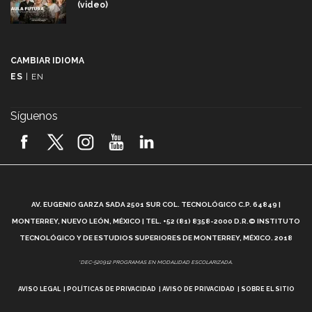
(video)
Más que un festival cultural: así es la magia de
VIBRART 2026 (video)
CAMBIAR IDIOMA
ES
|
EN
Javier Guzmán: investigación con impacto social
(video)
Síguenos
¡México, en el top del mundial de robótica FIRST
2026! (video)
Vida Tec: Pasión, disciplina y básquetbol, con Gael
Adame (video)
A
AV. EUGENIO GARZA SADA 2501 SUR COL. TECNOLÓGICO C.P. 64849 |
L
¿Cómo es el Modelo Educativo Tec? (video)
MONTERREY, NUEVO LEÓN, MÉXICO | TEL. +52 (81) 8358-2000 D.R.© INSTITUTO
TECNOLÓGICO Y DE ESTUDIOS SUPERIORES DE MONTERREY, MÉXICO. 2018
Vida Tec: Feminismo e Inteligencia Artificial, Paola
*DEC-520912 PROGRAMAS EN MODALIDAD ESCOLARIZADA.
Ricaurte (video)
AVISO LEGAL
POLÍTICAS DE PRIVACIDAD
AVISO DE PRIVACIDAD
SOBRE EL SITIO