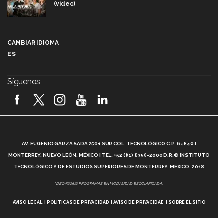
(video)
Más que un festival cultural: así es la magia de
VIBRART 2026 (video)
CAMBIAR IDIOMA
ES
Javier Guzmán: investigación con impacto social
(video)
Síguenos
¡México, en el top del mundial de robótica FIRST
2026! (video)
Vida Tec: Pasión, disciplina y básquetbol, con Gael
Adame (video)
A
AV. EUGENIO GARZA SADA 2501 SUR COL. TECNOLÓGICO C.P. 64849 |
L
¿Cómo es el Modelo Educativo Tec? (video)
MONTERREY, NUEVO LEÓN, MÉXICO | TEL. +52 (81) 8358-2000 D.R.© INSTITUTO
TECNOLÓGICO Y DE ESTUDIOS SUPERIORES DE MONTERREY, MÉXICO. 2018
Vida Tec: Feminismo e Inteligencia Artificial, Paola
*DEC-520912 PROGRAMAS EN MODALIDAD ESCOLARIZADA.
Ricaurte (video)
AVISO LEGAL
POLÍTICAS DE PRIVACIDAD
AVISO DE PRIVACIDAD
SOBRE EL SITIO