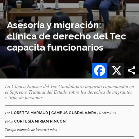
Asesoría y migración:
clínica de derecho del Tec
capacita funcionarios
Facebook
X
La Clínica Nansen del Tec Guadalajara impartió capacitación en
el Supremo Tribunal del Estado sobre los derechos de migrantes
y trata de personas
Por
- 01/09/2025
LORETTA MARIAUD | CAMPUS GUADALAJARA
Fotos
CORTESÍA MIRIAM RINCÓN
Tiempo estimado de lectura:4 mins