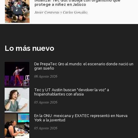
¡Alianza! Tec Gdl trabaja con organismo que
protege a niñez en Jalisco
Javier Contreras y Carlos González
Lo más nuevo
De PrepaTec Qro al mundo: el escenario donde nació un
gran sueño
06 Agosto 2026
Tec y UT Austin buscan "devolver la voz" a
hispanohablantes con afasia
05 Agosto 2026
En la ONU: mexicana y EXATEC representó en Nueva
York a la juventud
05 Agosto 2026