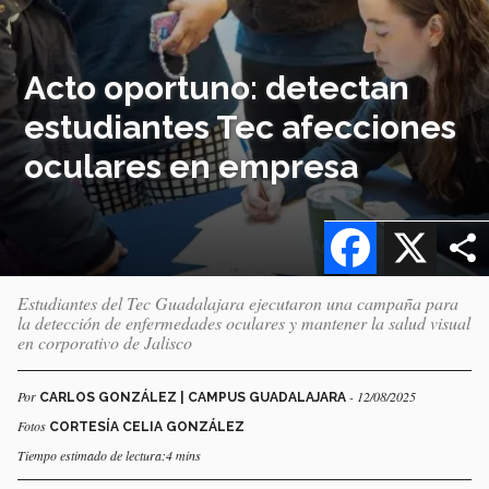
Acto oportuno: detectan
estudiantes Tec afecciones
oculares en empresa
Facebook
X
Estudiantes del Tec Guadalajara ejecutaron una campaña para
la detección de enfermedades oculares y mantener la salud visual
en corporativo de Jalisco
Por
- 12/08/2025
CARLOS GONZÁLEZ | CAMPUS GUADALAJARA
Fotos
CORTESÍA CELIA GONZÁLEZ
Tiempo estimado de lectura:4 mins