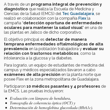
A través de un
programa integral de prevención y
diagnóstico
que realiza la Escuela de Medicina y
Ciencias de la Salud (EMCS) del
Tec Guadalajara
, se
realizó en colaboración con la compañía
Flex
la
campaña “
detección oportuna de enfermedades
oculares para mantener la salud visual
” en una de
las plantas en Jalisco de dicho corporativo.
El objetivo principal es
detectar de manera
temprana enfermedades oftalmológicas de alta
prevalencia
en la población trabajadora y
evaluar su
relación con trastornos
metabólicos
, como la
intolerancia a la glucosa y la diabetes.
Para lograrlo, un equipo de estudiantes de medicina del
campus y médicos especializados llevaron a cabo
exámenes de alta precisión
en la planta norte que
posee Flex en la zona metropolitana de Guadalajara.
Participaron
10 médicos pasantes y 4 profesores
de
la EMCS.
Las pruebas incluyeron:
Evaluación con lámpara de hendidura,
Tomografía de coherencia óptica (OCT) y
Determinación de hemoglobina glucosilada (HbA1c).