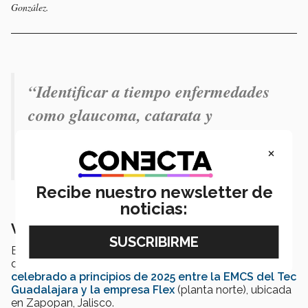
González.
“
Identificar a tiempo enfermedades
como glaucoma, catarata y
retinopatía diabética brinda la
×
posibilidad de intervenir antes
”.
Recibe nuestro newsletter de
noticias:
Vinculación institucional
Esta iniciativa, abundó, es una de las acciones iniciales
de la colaboración formal con base en el
convenio
celebrado a principios de 2025 entre la EMCS del Tec
Guadalajara y la empresa Flex
(planta norte), ubicada
en Zapopan, Jalisco.