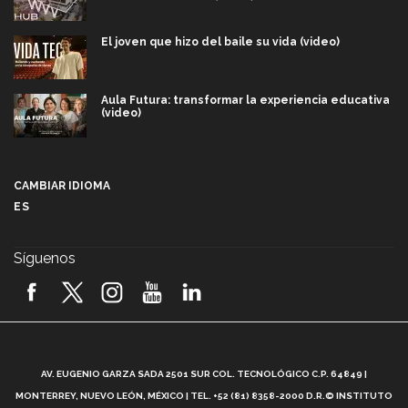
El joven que hizo del baile su vida (video)
Aula Futura: transformar la experiencia educativa
(video)
Más que un festival cultural: así es la magia de
VIBRART 2026 (video)
CAMBIAR IDIOMA
ES
Javier Guzmán: investigación con impacto social
(video)
Síguenos
¡México, en el top del mundial de robótica FIRST
2026! (video)
Vida Tec: Pasión, disciplina y básquetbol, con Gael
Adame (video)
A
AV. EUGENIO GARZA SADA 2501 SUR COL. TECNOLÓGICO C.P. 64849 |
L
¿Cómo es el Modelo Educativo Tec? (video)
MONTERREY, NUEVO LEÓN, MÉXICO | TEL. +52 (81) 8358-2000 D.R.© INSTITUTO