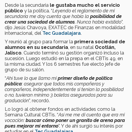
Desde la secundaria
le gustaba mucho el servicio
público
y la política. “
Leyendo el reglamento de mi
secundaria me doy cuenta que había la
posibilidad de
crear una sociedad de alumnos
. Nunca había existido
”,
dijo Jesús Chavoya, EXATEC de Finanzas en modalidad
internacional, del
Tec Guadalajara
.
Y reunió al grupo para formar la
primera sociedad de
alumnos en su secundaria
, en su natal
Ocotlán,
Jalisco
. Cuando terminó su gestión organizó incluso la
sucesión. Luego estudió en la prepa en el CBTis 49, en
la misma ciudad. Y los 6 semestres fue electo jefe de
grupo de su salón.
“
Ahí tuve lo que llamo mi
primer diseño de política
pública
: asegurar que todos mis compañeras y
compañeros, independentemente si tenían la posibilidad
o no, tuvieran mínimo 3 boletos asegurados para su
graduación
”, recordó.
Lo logró al obtener fondos en actividades como la
Semana Cultural CBTis. “
Así me me di cuenta que era mi
vocación:
buscar cómo poner un granito de arena para
pues mejorar mi entorno
”. Y de ahí surgió su interés por
estudiar en el
Tec Guadalajara
.