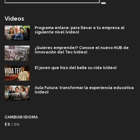
Videos
Programa enlace: para llevar a tu empresa al
siguiente nivel (video)
¿Quieres emprender? Conoce el nuevo HUB de
Innovación del Tec (video)
El joven que hizo del baile su vida (video)
Aula Futura: transformar la experiencia educativa
(video)
Más que un festival cultural: así es la magia de
VIBRART 2026 (video)
CAMBIAR IDIOMA
ES
|
EN
Javier Guzmán: investigación con impacto social
(video)