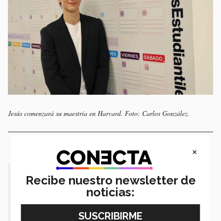
Jesús comenzará su maestría en Harvard. Foto: Carlos González.
×
Recibe nuestro newsletter de
"Creo que
la solución está en lo
noticias:
local
, en
trabajar en las
comunidades".