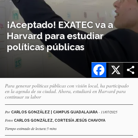
¡Aceptado! EXATEC va a
Harvard para estudiar
políticas públicas
Facebook
X
Para generar políticas públicas con visión local, ha participado
en la agenda de su ciudad. Ahora, estudiará en Harvard para
continuar su labor
Por
- 11/07/2025
CARLOS GONZÁLEZ | CAMPUS GUADALAJARA
Fotos
CARLOS GONZÁLEZ, CORTESÍA JESÚS CHAVOYA
Tiempo estimado de lectura:5 mins