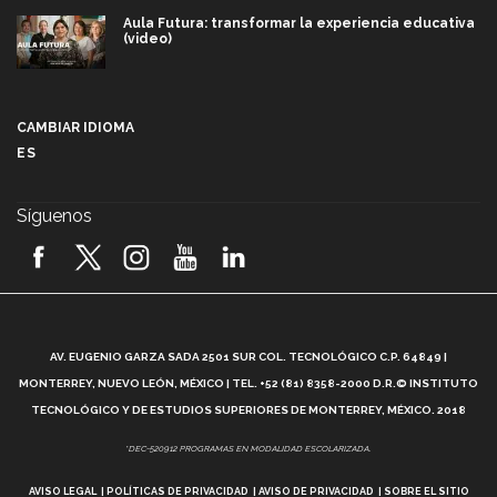
Aula Futura: transformar la experiencia educativa
(video)
Más que un festival cultural: así es la magia de
VIBRART 2026 (video)
CAMBIAR IDIOMA
ES
Javier Guzmán: investigación con impacto social
(video)
Síguenos
¡México, en el top del mundial de robótica FIRST
2026! (video)
Vida Tec: Pasión, disciplina y básquetbol, con Gael
Adame (video)
A
AV. EUGENIO GARZA SADA 2501 SUR COL. TECNOLÓGICO C.P. 64849 |
L
¿Cómo es el Modelo Educativo Tec? (video)
MONTERREY, NUEVO LEÓN, MÉXICO | TEL. +52 (81) 8358-2000 D.R.© INSTITUTO
TECNOLÓGICO Y DE ESTUDIOS SUPERIORES DE MONTERREY, MÉXICO. 2018
Vida Tec: Feminismo e Inteligencia Artificial, Paola
*DEC-520912 PROGRAMAS EN MODALIDAD ESCOLARIZADA.
Ricaurte (video)
AVISO LEGAL
POLÍTICAS DE PRIVACIDAD
AVISO DE PRIVACIDAD
SOBRE EL SITIO