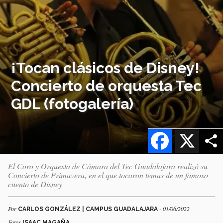
¡Tocan clásicos de Disney!
Concierto de orquesta Tec
GDL (fotogalería)
Facebook
X
El Coro y Orquesta de Cámara del Tec Guadalajara realizó su
Concierto de Primavera, en el que tocaron temas de un famoso
cuento de Disney
Por
- 01/06/2022
CARLOS GONZÁLEZ | CAMPUS GUADALAJARA
Fotos
ISAAC MAGAÑA