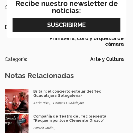
Recibe nuestro newsletter de
Campus:
Guadalajara
noticias:
Etiquetas:
arte y cultura,
Concierto,
La bella
y la bestia,
Concierto de
Primavera,
coro y orquesta de
cámara
Categoría:
Arte y Cultura
Notas Relacionadas
Britain: el concierto estelar del Tec
Guadalajara (fotogalería)
Karla Pérez | Campus Guadalajara
Compañía de Teatro del Tec presenta
“Réquiem por José Clemente Orozco”
Patricia Muñoz