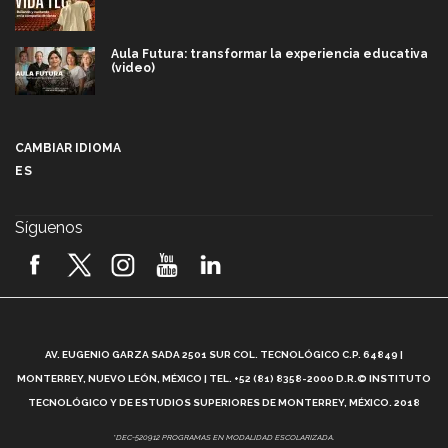
Aula Futura: transformar la experiencia educativa
(video)
Más que un festival cultural: así es la magia de
VIBRART 2026 (video)
CAMBIAR IDIOMA
ES
Javier Guzmán: investigación con impacto social
(video)
Síguenos
¡México, en el top del mundial de robótica FIRST
2026! (video)
Vida Tec: Pasión, disciplina y básquetbol, con Gael
Adame (video)
A
AV. EUGENIO GARZA SADA 2501 SUR COL. TECNOLÓGICO C.P. 64849 |
L
¿Cómo es el Modelo Educativo Tec? (video)
MONTERREY, NUEVO LEÓN, MÉXICO | TEL. +52 (81) 8358-2000 D.R.© INSTITUTO
TECNOLÓGICO Y DE ESTUDIOS SUPERIORES DE MONTERREY, MÉXICO. 2018
Vida Tec: Feminismo e Inteligencia Artificial, Paola
*DEC-520912 PROGRAMAS EN MODALIDAD ESCOLARIZADA.