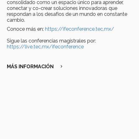
consolidado como un espacio único para aprender,
conectar y co-crear soluciones innovadoras que
respondan a los desafíos de un mundo en constante
cambio.
Conoce más en:
https://ifeconference.tec.mx/
Sigue las conferencias magistrales por:
https://live.tec.mx/ifeconference
MÁS INFORMACIÓN
chevron_right