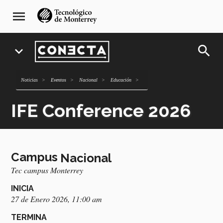
Pasar
navegación
menu
al
principal
contenido
principal
search
expand_more
Noticias
Eventos
Nacional
Educación
IFE Conference 2026
Campus
Nacional
Tec campus Monterrey
INICIA
27 de Enero 2026, 11:00 am
TERMINA