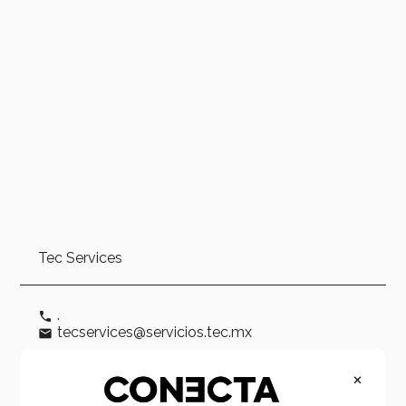
Tec Services
.
phone
tecservices@servicios.tec.mx
email
×
Tipo:
Evento