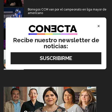
Borregos CCM van por el campeonato en liga mayor de
americano
06 Agosto 2026
×
Del escenario de PrepaTec Qro al teatro musical en
Estados Unidos
Recibe nuestro newsletter de
06 Agosto 2026
noticias:
Tec y UT Austin buscan "devolver la voz" a
hispanohablantes con afasia
05 Agosto 2026