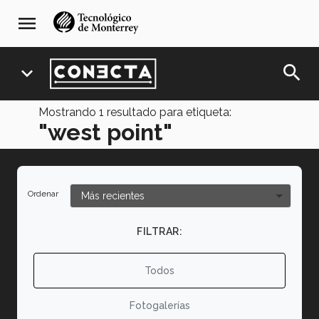
Pasar
navegación
menu
al
principal
contenido
principal
search
expand_more
Mostrando
1
resultado para etiqueta:
"west point"
Ordenar
FILTRAR:
Todos
Fotogalerías