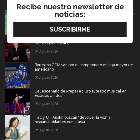
Recibe nuestro newsletter de
noticias:
México va por pase olímpico en mundial de flag football
en Alemania
07 Agosto 2026
Música y teatro: EXATEC en el elenco de El Fantasma
de la Ópera Mexico
07 Agosto 2026
Borregos CCM van por el campeonato en liga mayor de
americano
06 Agosto 2026
Del escenario de PrepaTec Qro al teatro musical en
Estados Unidos
06 Agosto 2026
Tec y UT Austin buscan "devolver la voz" a
hispanohablantes con afasia
05 Agosto 2026