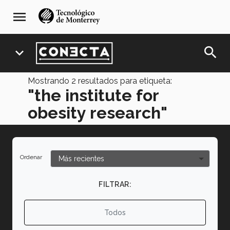
Pasar
navegación
menu
al
principal
contenido
principal
search
expand_more
Mostrando
2
resultados para etiqueta:
"the institute for
obesity research"
Ordenar
FILTRAR:
Todos