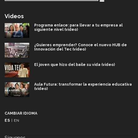
Videos
Programa enlace: para llevar a tu empresa al
siguiente nivel (video)
¿Quieres emprender? Conoce el nuevo HUB de
Innovación del Tec (video)
El joven que hizo del baile su vida (video)
Aula Futura: transformar la experiencia educativa
(video)
Más que un festival cultural: así es la magia de
VIBRART 2026 (video)
CAMBIAR IDIOMA
ES
|
EN
Javier Guzmán: investigación con impacto social
(video)
Síguenos