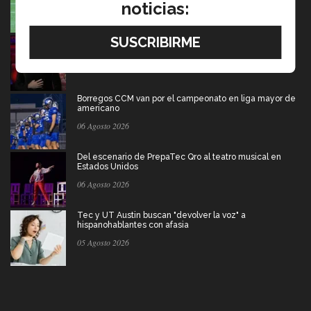
noticias:
07 Agosto 2026
Música y teatro: EXATEC en el elenco de El Fantasma
de la Ópera Mexico
07 Agosto 2026
Borregos CCM van por el campeonato en liga mayor de
americano
06 Agosto 2026
Del escenario de PrepaTec Qro al teatro musical en
Estados Unidos
06 Agosto 2026
Tec y UT Austin buscan "devolver la voz" a
hispanohablantes con afasia
05 Agosto 2026