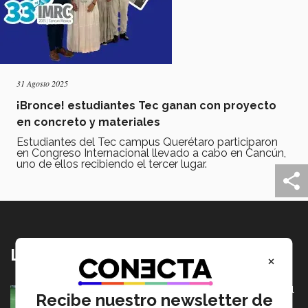
31 Agosto 2025
¡Bronce! estudiantes Tec ganan con proyecto
en concreto y materiales
Estudiantes del Tec campus Querétaro participaron
en Congreso Internacional llevado a cabo en Cancún,
uno de ellos recibiendo el tercer lugar.
Lo más nuevo
×
México va por pase olímpico en mundial de flag football
Recibe nuestro newsletter de
en Alemania