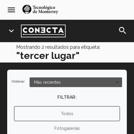
Pasar
navegación
menu
al
principal
contenido
principal
search
expand_more
Mostrando
2
resultados para etiqueta:
"tercer lugar"
Ordenar
FILTRAR:
Todos
Fotogalerías