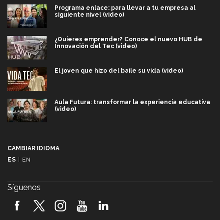
Programa enlace: para llevar a tu empresa al
siguiente nivel (video)
¿Quieres emprender? Conoce el nuevo HUB de
Innovación del Tec (video)
El joven que hizo del baile su vida (video)
Aula Futura: transformar la experiencia educativa
(video)
Más que un festival cultural: así es la magia de
VIBRART 2026 (video)
CAMBIAR IDIOMA
ES
|
EN
Javier Guzmán: investigación con impacto social
(video)
Síguenos
¡México, en el top del mundial de robótica FIRST
2026! (video)