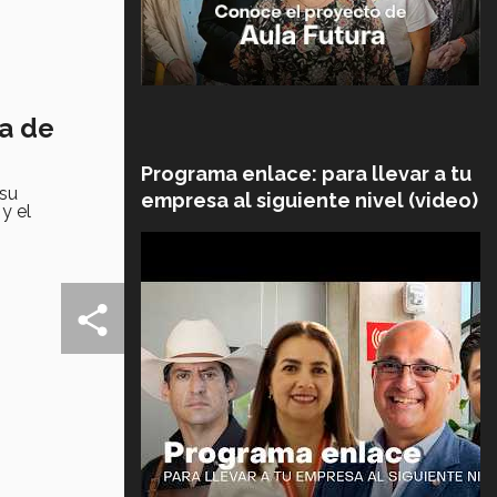
ia de
Programa enlace: para llevar a tu
 su
empresa al siguiente nivel (video)
y el