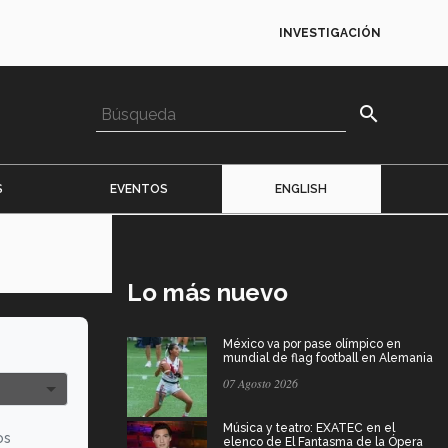
INVESTIGACIÓN
search
S
EVENTOS
ENGLISH
Lo más nuevo
México va por pase olímpico en
mundial de flag football en Alemania
07 Agosto 2026
Música y teatro: EXATEC en el
os
elenco de El Fantasma de la Ópera