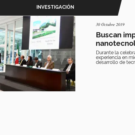
INVESTIGACIÓN
30 Octubre 2019
Buscan imp
nanotecno
Durante la celeb
experiencia en m
desarrollo de tec