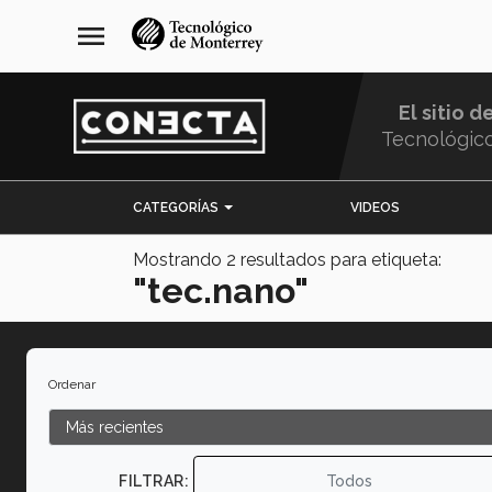
Pasar
navegación
menu
al
principal
contenido
principal
El sitio d
Tecnológic
Menu
CATEGORÍAS
VIDEOS
Comunidad
Mostrando
2
resultados para etiqueta:
"tec.nano"
Ordenar
FILTRAR:
Todos