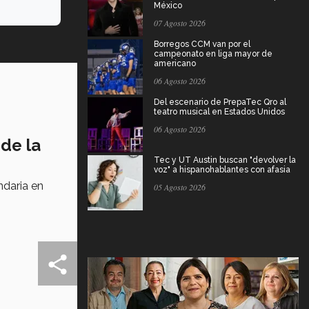
México
07 Agosto 2026
Borregos CCM van por el
campeonato en liga mayor de
americano
06 Agosto 2026
Del escenario de PrepaTec Qro al
teatro musical en Estados Unidos
06 Agosto 2026
 de la
Tec y UT Austin buscan "devolver la
voz" a hispanohablantes con afasia
ndaria en
05 Agosto 2026