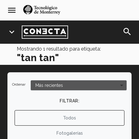
Pasar
navegación
menu
al
principal
contenido
principal
search
expand_more
Mostrando
1
resultado para etiqueta:
"tan tan"
Ordenar
FILTRAR:
Todos
Fotogalerías