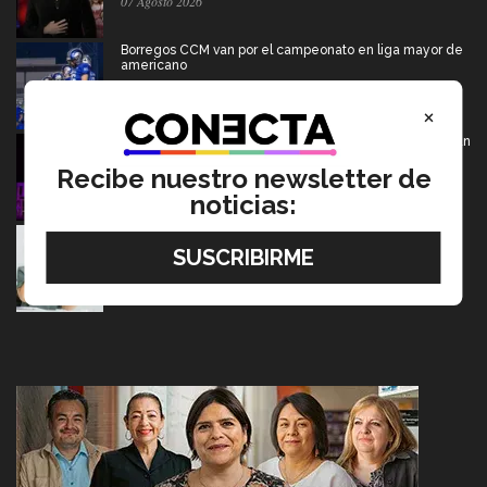
07 Agosto 2026
Borregos CCM van por el campeonato en liga mayor de
americano
06 Agosto 2026
×
De PrepaTec Qro al mundo: el escenario donde nació un
gran sueño
Recibe nuestro newsletter de
06 Agosto 2026
noticias:
Tec y UT Austin buscan "devolver la voz" a
hispanohablantes con afasia
05 Agosto 2026