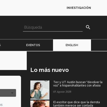
INVESTIGACIÓN
search
S
EVENTOS
ENGLISH
Lo más nuevo
Tec y UT Austin buscan "devolver la
voz" a hispanohablantes con afasia
05 Agosto 2026
El escritor que dice que la derrota
os
también merece ser contada