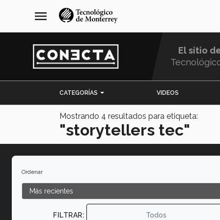
Pasar
navegación
menu
al
principal
contenido
principal
El sitio d
Tecnológic
Menu
CATEGORÍAS
VIDEOS
Comunidad
Mostrando
4
resultados para etiqueta:
"storytellers tec"
Ordenar
FILTRAR:
Todos