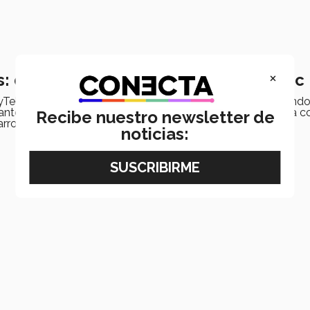
×
s: diez años de contar lo mejor del Tec
yTellers del Tec de Monterrey cumple 10 años transformando
iantes han formado parte de esta comunidad que combina c
Recibe nuestro newsletter de
rrollo.
noticias: