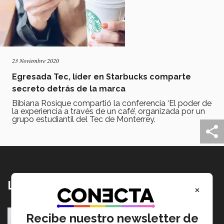
23 Noviembre 2020
Egresada Tec, líder en Starbucks comparte
secreto detrás de la marca
Bibiana Rosique compartió la conferencia ‘El poder de
la experiencia a través de un café’, organizada por un
grupo estudiantil del Tec de Monterrey.
Lo más nuevo
×
Tec y UT Austin buscan "devolver la voz" a
Recibe nuestro newsletter de
hispanohablantes con afasia