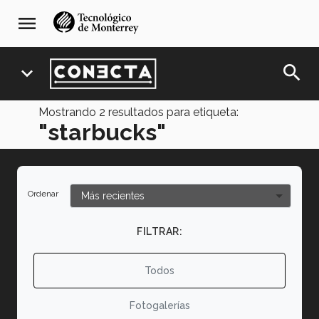
Pasar
navegación
menu
al
principal
contenido
principal
search
expand_more
Mostrando
2
resultados para etiqueta:
"starbucks"
Ordenar
FILTRAR:
Todos
Fotogalerías