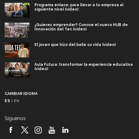
Programa enlace: para llevar a tu empresa al
siguiente nivel (video)
¿Quieres emprender? Conoce el nuevo HUB de
Innovación del Tec (video)
El joven que hizo del baile su vida (video)
Aula Futura: transformar la experiencia educativa
(video)
Más que un festival cultural: así es la magia de
VIBRART 2026 (video)
CAMBIAR IDIOMA
ES
|
EN
Javier Guzmán: investigación con impacto social
(video)
Síguenos
¡México, en el top del mundial de robótica FIRST
2026! (video)