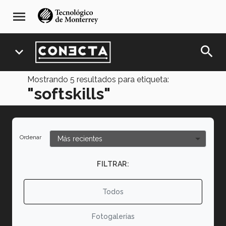
Pasar
navegación
menu
al
principal
contenido
principal
search
expand_more
Mostrando
5
resultados para etiqueta:
"softskills"
Ordenar
FILTRAR:
Todos
Fotogalerías