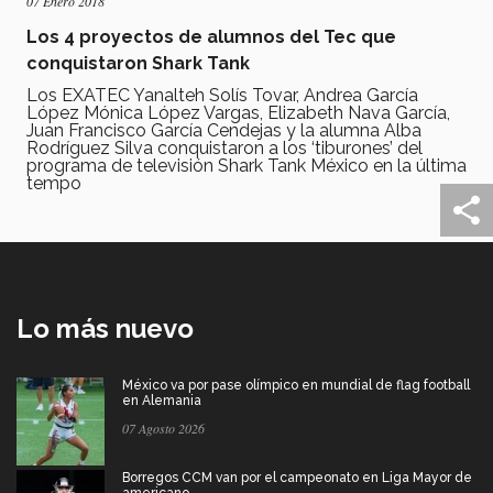
07 Enero 2018
Los 4 proyectos de alumnos del Tec que
conquistaron Shark Tank
Los EXATEC Yanalteh Solís Tovar, Andrea García
López Mónica López Vargas, Elizabeth Nava García,
Juan Francisco García Cendejas y la alumna Alba
Rodríguez Silva conquistaron a los ‘tiburones’ del
programa de televisión Shark Tank México en la última
tempo
Lo más nuevo
México va por pase olímpico en mundial de flag football
en Alemania
07 Agosto 2026
Borregos CCM van por el campeonato en Liga Mayor de
americano