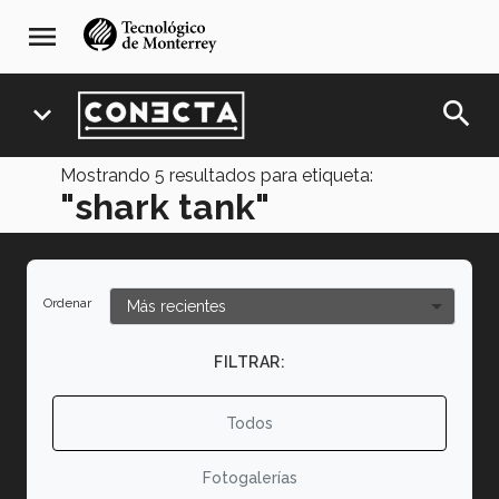
Pasar
navegación
menu
al
principal
contenido
principal
search
expand_more
Mostrando
5
resultados para etiqueta:
"shark tank"
Ordenar
FILTRAR:
Todos
Fotogalerías