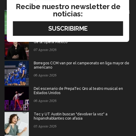
Recibe nuestro newsletter de
noticias:
México va por pase olímpico en mundial de flag football
en Alemania
07 Agosto 2026
Música y teatro: EXATEC en el elenco de El Fantasma
de la Ópera Mexico
07 Agosto 2026
Borregos CCM van por el campeonato en liga mayor de
americano
06 Agosto 2026
Del escenario de PrepaTec Qro al teatro musical en
Estados Unidos
06 Agosto 2026
Tec y UT Austin buscan "devolver la voz" a
hispanohablantes con afasia
05 Agosto 2026