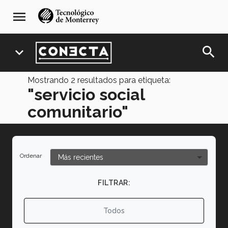
Pasar
navegación
menu
al
principal
contenido
principal
search
expand_more
Mostrando
2
resultados para etiqueta:
"servicio social
comunitario"
Ordenar
FILTRAR:
Todos