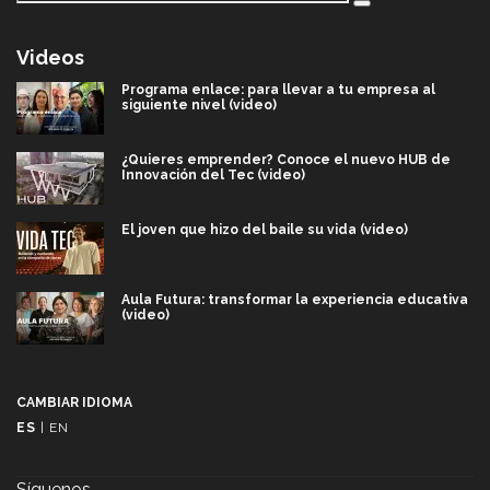
Videos
Programa enlace: para llevar a tu empresa al
siguiente nivel (video)
¿Quieres emprender? Conoce el nuevo HUB de
Innovación del Tec (video)
El joven que hizo del baile su vida (video)
Aula Futura: transformar la experiencia educativa
(video)
Más que un festival cultural: así es la magia de
VIBRART 2026 (video)
CAMBIAR IDIOMA
ES
|
EN
Javier Guzmán: investigación con impacto social
(video)
Síguenos