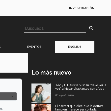
INVESTIGACIÓN
search
S
EVENTOS
ENGLISH
Lo más nuevo
Tec y UT Austin buscan "devolver la
voz" a hispanohablantes con afasia
05 Agosto 2026
El escritor que dice que la derrota
os
también merece ser contada