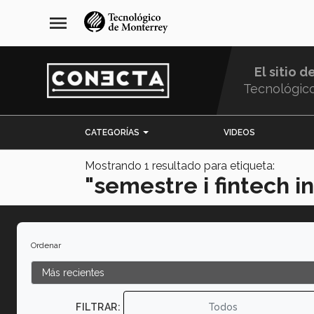
Pasar
navegación
menu
al
principal
contenido
principal
El sitio d
Tecnológic
Menu
CATEGORÍAS
VIDEOS
Comunidad
Mostrando
1
resultado para etiqueta:
"semestre i fintech i
Ordenar
FILTRAR:
Todos