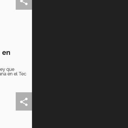
Tec? (video)
Vida Tec: Feminismo e Inteligencia
Artificial, Paola Ricaurte (video)
s en
rey que
ana en el Tec