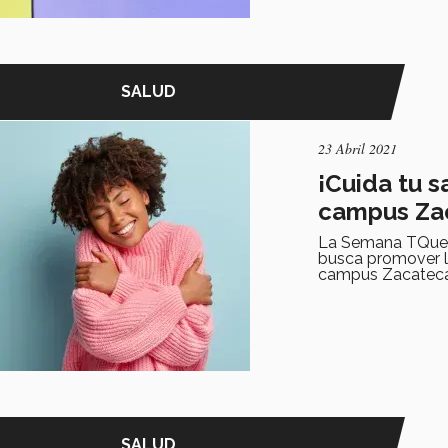
SALUD
23 Abril 2021
¡Cuida tu 
campus Za
La Semana TQuere
busca promover la
campus Zacateca
SALUD