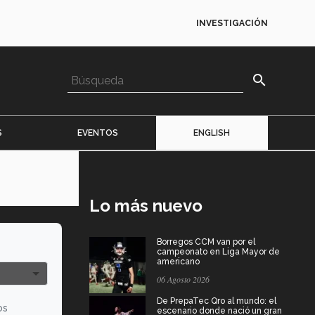
INVESTIGACIÓN
search
S
EVENTOS
ENGLISH
Lo más nuevo
Borregos CCM van por el
campeonato en Liga Mayor de
americano
06 Agosto 2026
De PrepaTec Qro al mundo: el
os
escenario donde nació un gran