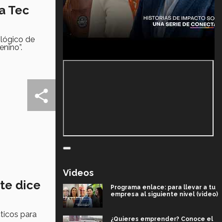
ta Tec
lógico de
nino”.
Videos
 te dice
Programa enlace: para llevar a tu
empresa al siguiente nivel (video)
ticos para
¿Quieres emprender? Conoce el