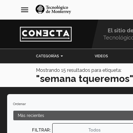
Pasar
navegación
menu
al
principal
contenido
principal
El sitio d
Tecnológic
Menu
CATEGORÍAS
VIDEOS
Comunidad
Mostrando
15
resultados para etiqueta:
"semana tqueremos
Ordenar
FILTRAR:
Todos