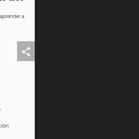
 aprender a
…
ción