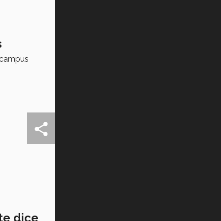
s
, campus
te dice