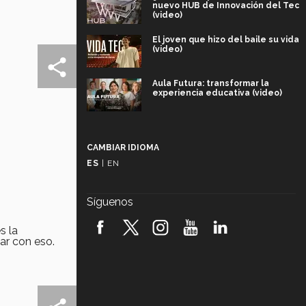
nuevo HUB de Innovación del Tec
(video)
El joven que hizo del baile su vida
(video)
Aula Futura: transformar la
experiencia educativa (video)
Más que un festival cultural: así es
la magia de VIBRART 2026 (video)
CAMBIAR IDIOMA
ES
|
EN
Javier Guzmán: investigación con
impacto social (video)
Síguenos
¡México, en el top del mundial de
robótica FIRST 2026! (video)
s la
ar con eso.
Vida Tec: Pasión, disciplina y
básquetbol, con Gael Adame
(video)
¿Cómo es el Modelo Educativo