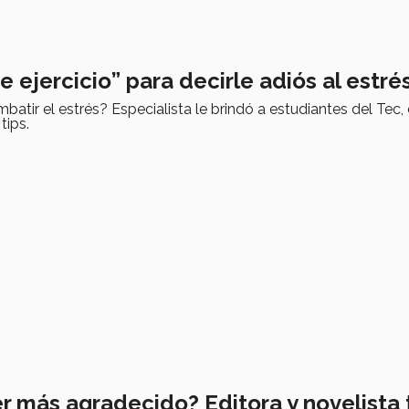
e ejercicio” para decirle adiós al estré
tir el estrés? Especialista le brindó a estudiantes del Tec
tips.
r más agradecido? Editora y novelista 