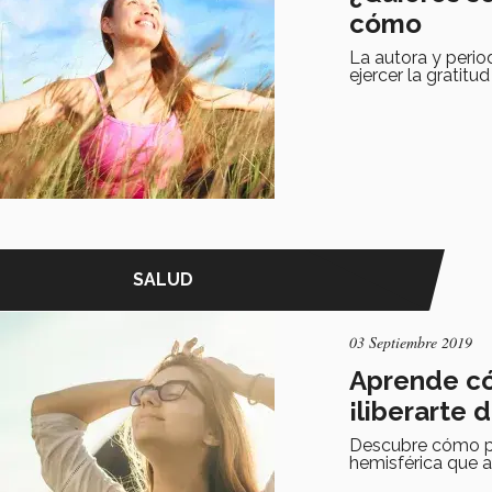
cómo
La autora y peri
ejercer la gratitud
SALUD
03 Septiembre 2019
Aprende có
¡liberarte d
Descubre cómo pue
hemisférica que a