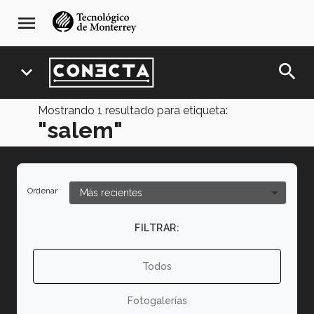
Pasar
navegación
menu
al
principal
contenido
principal
search
expand_more
Mostrando
1
resultado para etiqueta:
"salem"
Ordenar
FILTRAR:
Todos
Fotogalerías