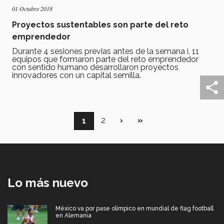
01 Octubre 2018
Proyectos sustentables son parte del reto
emprendedor
Durante 4 sesiones previas antes de la semana i, 11
equipos que formaron parte del reto emprendedor
con sentido humano desarrollaron proyectos
innovadores con un capital semilla.
Paginación
Página
2
Siguiente
›
Última
»
Página
1
página
página
actual
Lo más nuevo
México va por pase olímpico en mundial de flag football
en Alemania