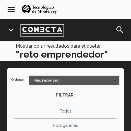
Pasar
navegación
menu
al
principal
contenido
principal
search
expand_more
Mostrando
17
resultados para etiqueta:
"reto emprendedor"
Ordenar
FILTRAR:
Todos
Fotogalerías