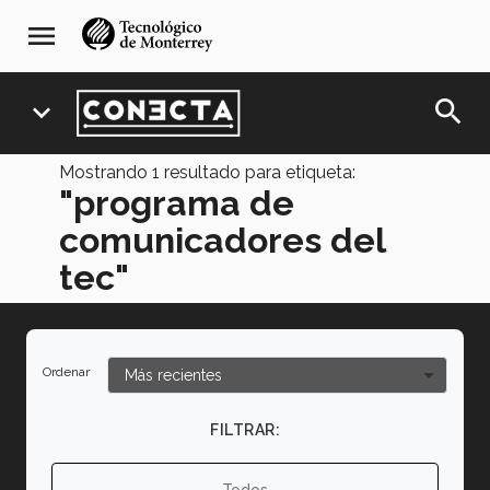
Pasar
navegación
menu
al
principal
contenido
principal
search
expand_more
Mostrando
1
resultado para etiqueta:
"programa de
comunicadores del
tec"
Ordenar
FILTRAR:
Todos