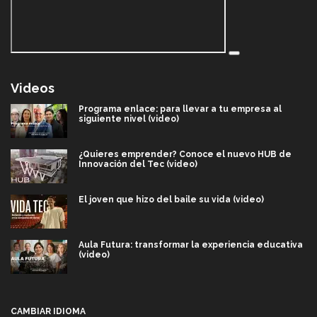
Videos
Programa enlace: para llevar a tu empresa al
siguiente nivel (video)
¿Quieres emprender? Conoce el nuevo HUB de
Innovación del Tec (video)
El joven que hizo del baile su vida (video)
Aula Futura: transformar la experiencia educativa
(video)
Más que un festival cultural: así es la magia de
VIBRART 2026 (video)
CAMBIAR IDIOMA