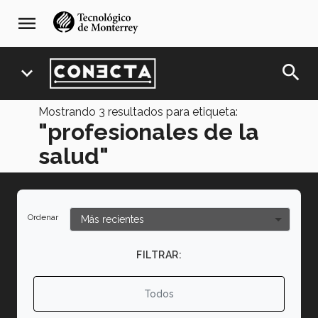
Pasar
navegación
menu
al
principal
contenido
principal
search
expand_more
Mostrando
3
resultados para etiqueta:
"profesionales de la
salud"
Ordenar
FILTRAR:
Todos